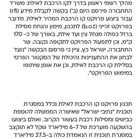
מהלך רשמי ראשון בדרך לקו הרכבת לאילת: משרד
התחבורה פירסם היום (ב') בקשה לקבלת מידע (rfi)
עבור ביצוע פרויקט קו הרכבת המהיר לאילת. מדובר
בפרויקט זכייני (b.o.t) לתכנון, מימון והנחת מסילת
ברזל כפולה מנחל צין ועד אילת, באורך של כ- 170
ק"מ, וכן לתפעול הפרויקט לתקופה נקובה. שר
התחבורה, ישראל כץ, ציין כי פרסום הבקשה "נועד
לבחון את ההתעניינות והיכולת של הסקטור הפרטי
בסלילת קו הרכבת לאילת, וכן את אופן שיתופו
במימוש הפרויקט".
תכנון פרויקט קו הרכבת לאילת נכלל במסגרת
תוכנית "נתיבי ישראל" שאישרה הממשלה להוספת
כבישים ומסילות רכבת בעשור הקרוב. ואולם ביצועו
בהשקעה מוערכת של 6-7 מיליארד שקל לא תוקצב
במסגרת תוכנית זו הנאמדת כולה ב-27.5 מיליארד