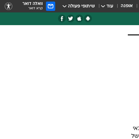
וואלה דואר
אופנה
עוד
שיתופי פעולה
קרא דואר
אי
c1-c שבדקנו הוא מחשב טאבלט בעל מסך מסתובב מסדרת business rugged של