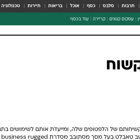
תרבות
סלבס
כסף
אוכל
בריאות
תיירות
טכנולוגיה
ן
עסקים קטנים
קריירה
עוד בכסף
חינוך פיננסי
כסף עולמי
דין וחשבון
קריפטו
שוח
הלאונג'
ספורט ביזנס
קשיחותם של הלפטופים שלה, ומייעדת אותם לשימושים בתנ
שטח קשים. f