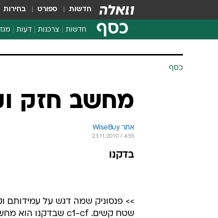
חדשות
ספורט
בחירות
כסף
חדשות
צרכנות
דעות
מגזי
החלטות פיננסיות
בדיקת מוצרים
כסף
חדשות מהמדף
השוואת מחירים
מחשב חזק וק
צרכנות פיננסית
אתר WiseBuy 
23.11.2010 / 4:55
בדקנו
>> פנסוניק שמה דגש על עמידותם ו