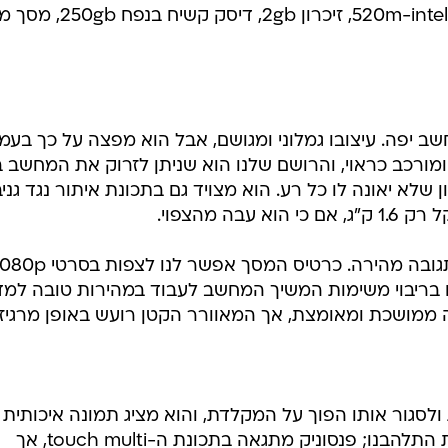
החברה. הוא מצויד במעבד 520m-intel core i5, זיכרון 2gb, דיסק קשי
בעדינות, cf-c1 אינו מחשב יפה. עיצובו גמלוני ומגושם, אבל הוא מפצה על כך בע
ומורכב כראוי, והרושם שלנו הוא שניתן לזרוק את המחשב 
שלא יאונה לו כל רע. הוא מצויד גם בתכונת איתור נגד גני
ה מהצפוי.
בעבודה שוטפת המחשב זריז ובעל תגובה מהירה. כרטיס המסך אפשר לנו לצפות 
גם בריבוי משימות המשיך המחשב לעבוד במהירות טובה למדי
ממושכת ומאומצת, אך המאוורר הקטן רועש באופן מרגיז.
תן לסובב ב-180 מעלות ולסגור אותו הפוך על המקלדת, והוא מציג תמונה איכותית
וחדה. מתפקודו של מסך המגע פחות התלהבנו; פנסוניק מתגאה בתכונת ה-touch multi, אך