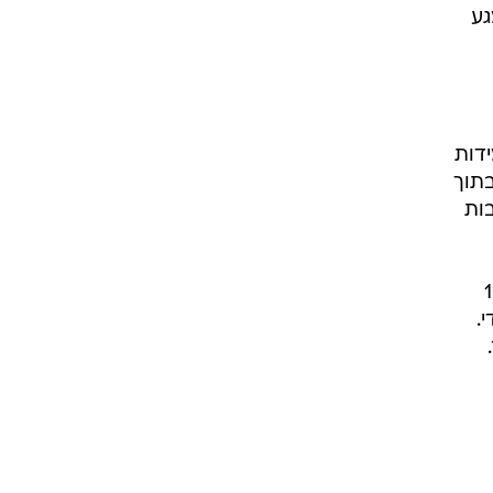
ח בנפח 250gb, מסך מגע
מידות
בתוך
בות
בסרטי 1080p
.