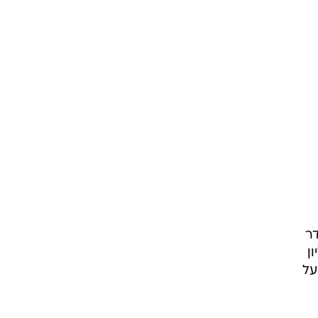
דר
נדר הסכים לשלם כ-54 מיליון
על