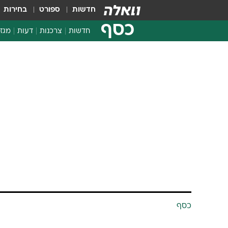
חדשות
ספורט
בחירות
כסף
חדשות
צרכנות
דעות
מגזי
החלטות פיננסיות
בדיקת מוצרים
חדשות מהמדף
השוואת מחירים
צרכנות פיננסית
כסף