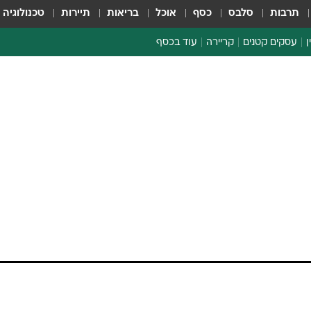
תרבות
סלבס
כסף
אוכל
בריאות
תיירות
טכנולוגיה
ן
עסקים קטנים
קריירה
עוד בכסף
חינוך פיננסי
כסף עולמי
דין וחשבון
קריפטו
ספורט ביזנס