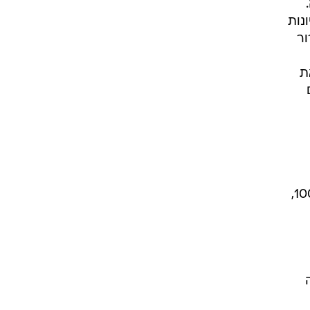
נות
ור
ת
themarker. "אנחנו כותבים גם צ'קים קטנים, לא רק 5 או 10 מיליון דולר. נשמח לרשום צ'ק על 100,
ה