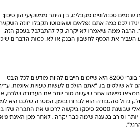
זמים טכנולוגיים מקבלים, בין היתר ממשקיעי הון סיכון:
ם יגידו לכם כמה אתם נפלאים ושאוטוטו תקבלו חוזה השקעה
ר. הרבה ממה שיאמרו לא יקרה. קל להתבלבל בעסק הזה.
עביר את הכסף לחשבון הבנק או לא. כמות הדברים שיכו
העצה השלישית שהעניק רשף לשאר בוגרי 8200 היא שיזמים חייבים להיות מודעים לכל היבט
א שולטים בו. "אתם הולכים לעשות טעויות איומות. עדיף
וי שתמצאו מישהו אחר שיעשה טוב יותר את העבודה שלכם, א
שחלק גדול מהגבורה הוא לברוח בזמן. המטרה שלכם היא למכ
את החברה. אל תהיו כמו היזם הישראלי שבשנת 2000 סיסקו ביקשה לרכוש את החברה ש
 יותר וסירב בטענה ש'מה כבר יקרה'. לאחר מכן האינתיפיא
רגל".