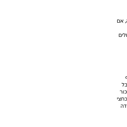
, אם
לים
בל
ור
לו בכחצי
דה