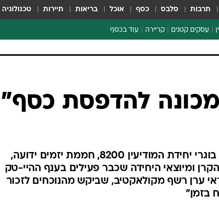
תרבות
סלבס
כסף
אוכל
בריאות
תיירות
טכנולוגיה
ן
עסקים קטנים
קריירה
עוד בכסף
חינוך פיננסי
כסף עולמי
דין וחשבון
קריפטו
מכונה להדפסת כסף"
ספורט ביזנס
השותפים בקרן סקויה אספו את בוגרי יחידת המודיעין 8200, חממת יזמים ידועה,
הקרן ומיוצאי היחידה שכבר פעילים בענף ההיי-טק
י ערן רשף מקולאקטיב, שביקש מהנוכחים לזכור
 בזמן"