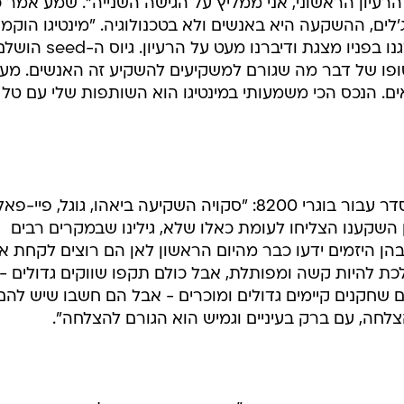
רעיון הראשוני, אני ממליץ על הגישה השנייה". שמע אמר כ
ים, ההשקעה היא באנשים ולא בטכנולוגיה. "מינטיגו הוקמ
ביוני 2009. פגשנו אנג'ל, אבל לא הצגנו בפניו מצגת ודיברנו מעט על הרעיון. גיוס ה-d
יד. בסופו של דבר מה שגורם למשקיעים להשקיע זה האנשים. מע
ם. הנכס הכי משמעותי במינטיגו הוא השותפות שלי עם טל
גילי רענן מסקויה ניסה לעשות מעט סדר עבור בוגרי 8200: "סקויה השקיעה ביאהו, גוגל, פיי-פא
השקענו הצליחו לעומת כאלו שלא, גילינו שבמקרים רבים
הן היזמים ידעו כבר מהיום הראשון לאן הם רוצים לקחת א
ת להיות קשה ומפותלת, אבל כולם תקפו שווקים גדולים -
שחקנים קיימים גדולים ומוכרים - אבל הם חשבו שיש להם
חה, עם ברק בעיניים וגמיש הוא הגורם להצלחה".