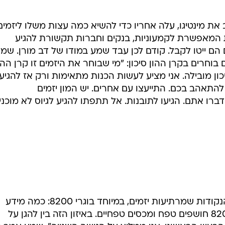
את מינטיגו, עלה אחריו כדי להשיא כמה עצות משלו ליזמים
ת המאפשרת לקמעוניות, בנקים וחברות תקשורת להגיע
 הם ייטו לקבל. קודם לכן עבד שמע במודו של דב מורן. שמ
וחרים בקרן ההון סיכון: "מי שבוחר את היזמים זו קרן ההו
יכון מובילה. אני מציע לעשות הכנות מתאימות ורק אז להגיע
 להתאהב בכם. התייעצו עם אחרים. יש המון יזמים
רו אתם. הגיעו לתובנות. אל תתפתו להגיע לגיוס לא מוכנים
בהמשך דבריו התייחס שמע לאחת הנקודות שמרתיעות יזמים, במיוחד בוגרי 8200: כמה מידע
לחשוף בפני הקרנות. "החבר'ה ב-8200 חושפים טפח ומכסים טפחיים. באיזון הזה בין להגן על