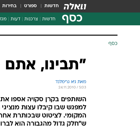
חדשות
ספורט
בחירות
כסף
חדשות
צרכנות
דעות
מגזי
החלטות פיננסיות
בדיקת מוצרים
כסף
חדשות מהמדף
השוואת מחירים
"תבינו, אתם 
צרכנות פיננסית
מאת גיא גרימלנד 
24.11.2010 / 5:03
למפגש שבו קיבלו עצות מנציגי 
המקומי. לציטוט שבכותרת אחרא
ש"חלק גדול מהגבורה הוא לברוח