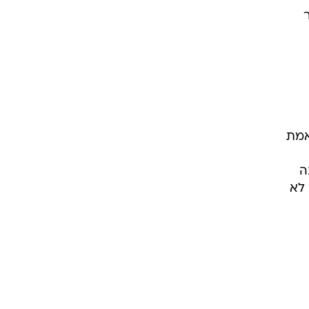
יון דולר
אמת
ה
 לא