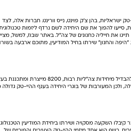
ישראליות, בהן צ'ק פוינט, נייס וורינט. חברות אלה, לצד
, סייעו להפוך את שם היחידה לשם נרדף ליזמות טכנולוגית
ייגו את חייליה כחנונים של צה"ל. באתר שבוז, למשל, מציינ
היפה והחנון" שירתו בחיל המודיעין, מתוכם ארבעה בשורו
באתר האינטרנט היחידה מספרים: "להבדיל מיחידות צה"ליות רבות, 8200 מייצרת
, ולכן המעורבות של בוגרי היחידה בענף ההיי-טק גדולה כ
 קיבלו השקעה מסקויה ושירתו ביחידת המודיעין הטכנולוגי
מה טיפים לאנשי 8200 הצעירים. רשף הוא אחד מיזמי ההיי-טק הצעירים והפוריים של