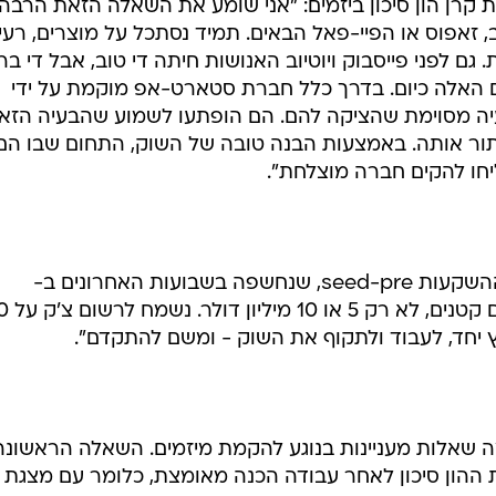
רן הון סיכון ביזמים: "אני שומע את השאלה הזאת הרבה.
וב, זאפוס או הפיי-פאל הבאים. תמיד נסתכל על מוצרים, רעיו
ם לפני פייסבוק ויוטיוב האנושות חיתה די טוב, אבל די בר
ים האלה כיום. בדרך כלל חברת סטארט-אפ מוקמת על ידי
עיה מסוימת שהציקה להם. הם הופתעו לשמוע שהבעיה הזא
תור אותה. באמצעות הבנה טובה של השוק, התחום שבו הם
יחו להקים חברה מוצלחת".
בהמשך דבריו חזר רענן על תוכנית ההשקעות seed-pre, שנחשפה בשבועות האחרונים ב-
 הערב שאלו בוגרי 8200 כמה שאלות מעניינות בנוגע להקמת מיזמים. השאלה הראשונ
ת ההון סיכון לאחר עבודה הכנה מאומצת, כלומר עם מצגת