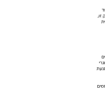
ד
דיעין 8200. יחידת ענק זו,
ת
ם
איך להקים חברת סטארט-אפ ולקבל מימון. כ-150 בוגרי
תנעת
מים