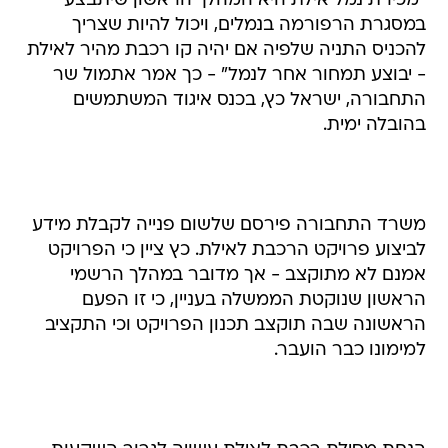
להכניס התניה שלפיה אם יהיה קו רכבת מהיר לאילת
- יבוצע תמחור אחר לנמל" - כך אמר אתמול שר
התחבורה, ישראל כץ, בכנס איגוד המשתמשים
בהובלה ימית.
משרד התחבורה פירסם שלשום פנייה לקבלת מידע
לביצוע פרויקט הרכבת לאילת. כץ ציין כי הפרויקט
אמנם לא מתוקצב - אך מדובר במהלך הרשמי
הראשון שנוקטת הממשלה בעניין, כי זו הפעם
הראשונה שבה תוקצב תכנון הפרויקט וכי התקציב
למימונו כבר הועבר.
הנחת מסילת רכבת לאילת עשויה לגרור השקעות
נוספות בנמל, ואולי אף כרוכה בהעתקת מיקומו.