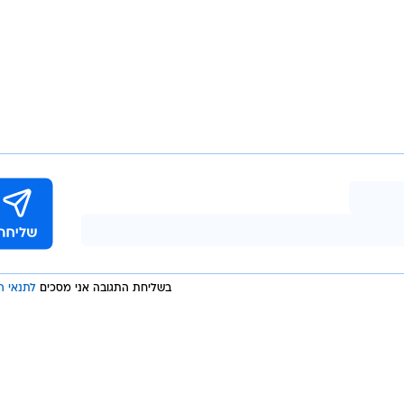
טוענים כי החקיקה הרטרואקטיבית בעייתית.
חיל את
/
סלקום
מערכת וואלה, צילום מסך
ה, היות
המשחק".
ה רטרואקטיבית לכל דבר ועניין ואני מציע לשקול את זה ש
כחלון לא נשאר חייב: "גם אם תגיד חקיקה רטרואקטיבית 3 פעמים זה לא יעזור. אתם שולט
רים אצלך עלו ב-4.4%".