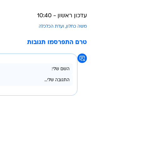
מצד חברות הסלולר לוחצים שלא לה
החוק על לקוחות קיימים במסגרת חוז
ומדובר ב"שינוי כללי המשחק בזמן 
נציג סלקום אמר כי "מדובר פה בחקיק
וכובלים אנשים, והדבר הזה יפסק. כשהמדד עלה ב-2.2% המחי
עדכון ראשון - 10:40
משה כחלון
ועדת הכלכלה
טרם התפרסמו תגובות