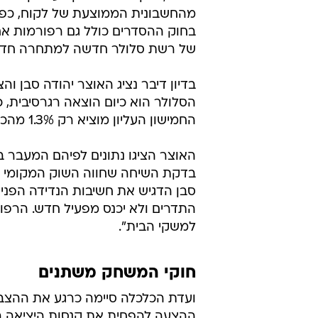
החברות לא תהיה תחרות". כחלון ת
חלק מחברות הסלולר שיש להפחית 
היציאה רק במגזר הפרטי ואמר כי "כ
והניסיונות להפריד בין מגזר פרטי לע
אחיזת עיניים. יש לאפשר ללקוחות 
הדיון פנה כחלון ישירות לנציגי חבר
ב-7 אגורות לדקה ולחלש אתם מוכרים בשקל לדקה".
מהחשבונית הממוצעת של לקוח, כפו
בחוק ההסדרים כולל גם רפורמות א
של רשת סלולר חדשה למתחרה חדש
בדיון דיבר נציג האוצר יהודה סבן ו
החמישון העליון מוציא רק 1.3% מהכנסתו על סלולר.
האוצר הציגו נתונים לפיהם המעבר ב