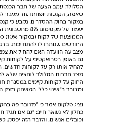
בדקת השיחה שחווה השוק המקומי נמ
סבן הדגיש את חשיבות הנדידה הפני
התדרים ולא יכנס מפעיל חדש. הרפור
למשקי הבית".
חוקי המשחק משתנים
ועדת הכלכלה סיימה כרגע את ההצב
ההצעה להפחית את קנסות היציאה 
הסלולר. עקב הצעה של חבר הכנסת
שאמה, הקנסות יופחתו עוד מעבר ל
במקור בחוק ההסדרים. נקבע כי קנס 
יעמוד על מקסימום 8% מחשב
הממוצעת ש
החודשים שנותרו לו להתחייבות. בדק
מצביעה הוועדה האם להחיל את צמצ
גם באופן רטרואקטיבי על לקוחות קיי
להחיל אותו רק על לקוחות חדשים. ה