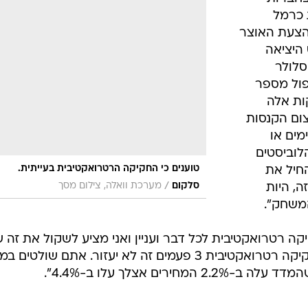
וכה מהירידות "הדרמטיות" שחוו שווקי סלולר אחרים בעול
ם ארצית ואמר כי "ללא אישור, לא תהיה משמעות למכרז
מה בסלולר צפויה לחסוך למשקי הבית מאות מיליוני שקל
עה על
בחברות
 כרמל
הצעת האוצר
היציאה
ונית הסלולר
ל לקוח (במקור 10%) כפול מספר
ות אלה
ום הקנסות
מים או
לוביסטים