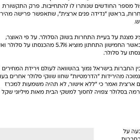
קף את עמדת
"בלי יכולת מעבר בין החברות לא תהיה תחרות". 
את קנסות
/
התקשורת משה כחלון
אורי לנץ
ל הטריקים
סקי הם
מעבר בין החברות כדי שתהיה תחרות אמיתית בשוק". במהלך
ות הסלולר ואמר: "אתם עושים סבסוד צולב. לחזק אתם נותני
כזכור, חוק ההסדרים קובע כי קנסות היציאה יופחתו משמעותית לעלות מקסימלית של 10%
ל מספר החודשים שנותרו לו להתחייבות. פרק התקשורת
חרות, בראשן "נדידה פנים ארצית", שתאפשר פרישה מהיר
.
הציג מצגת על בעיית התחרות בשוק הסלולר. על פי האוצר,
הסלולר הוא כיום הוצאה רגרסיבית, כאשר החמישון התחתון מוציא 5.7% מהכנסתו על סלול
ין החברות בישראל נמוך בהשוואה לעולם וירידת המחירים