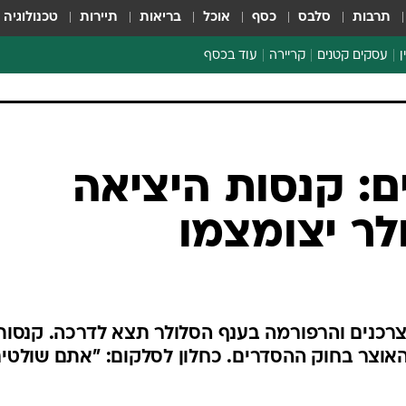
תרבות
סלבס
כסף
אוכל
בריאות
תיירות
טכנולוגיה
ן
עסקים קטנים
קריירה
עוד בכסף
חינוך פיננסי
כסף עולמי
דין וחשבון
קריפטו
ספורט ביזנס
ם: קנסות היציאה