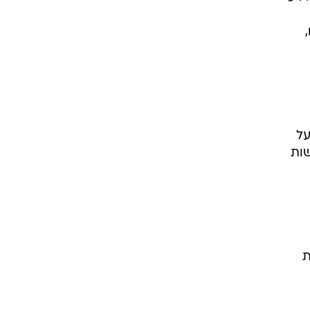
על
שות
ת