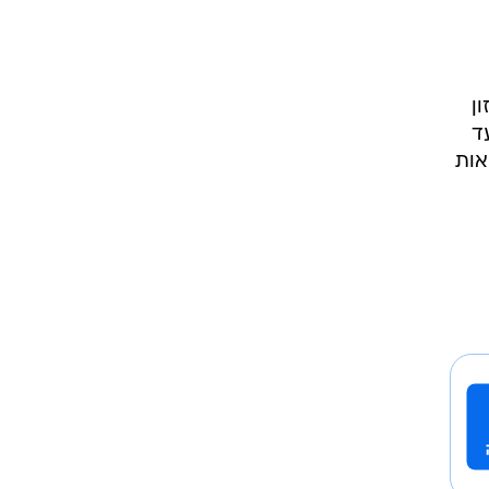
ן
ד
אות