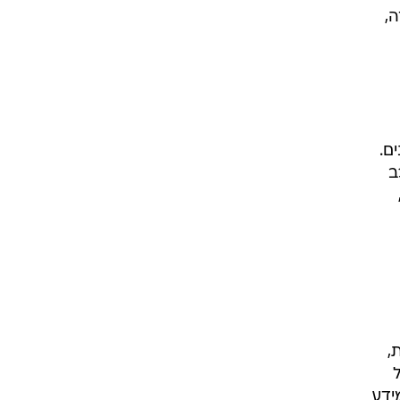
ה,
ם.
ב
,
ידע