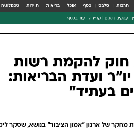
תרבות
סלבס
כסף
אוכל
בריאות
תיירות
טכנולוגיה
ן
עסקים קטנים
קריירה
עוד בכסף
חינוך פיננסי
כסף עולמי
דין וחשבון
קריפטו
חוק להקמת רשות
ספורט ביזנס
יו"ר ועדת הבריאות:
ם בעתיד"
מחקר של ארגון "אמון הציבור" בנושא, שסקר ליקו