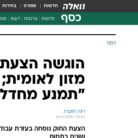
חדשות
ספורט
בחירות
כסף
חדשות
צרכנות
דעות
מגזי
החלטות פיננסיות
בדיקת מוצרים
כסף
חדשות מהמדף
השוואת מחירים
הוגשה הצעת 
צרכנות פיננסית
מזון לאומית; 
"תמנע מחדלי
רינה רוזנברג
24.11.2010 / 10:23
הצעת החוק נוסחה בעזרת עבודת 
שונים בתחום