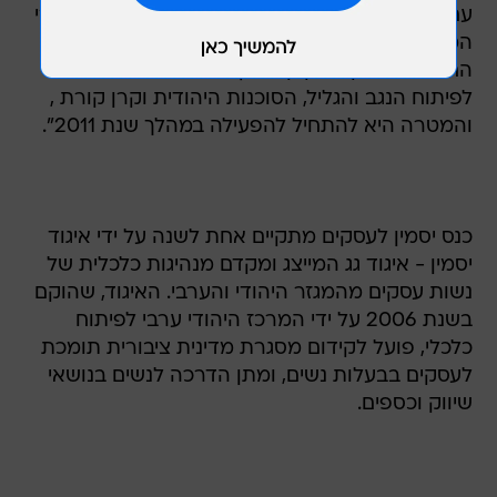
עם איימן סייף, מנהל הרשות לפיתוח כלכלי של מגזרי
המיעוטים במשרד ראש הממשלה, להקים את הקרן
החדשה. "להקת הקרן נשתף פעולה עם המטה
לפיתוח הנגב והגליל, הסוכנות היהודית וקרן קורת ,
והמטרה היא להתחיל להפעילה במהלך שנת 2011".
כנס יסמין לעסקים מתקיים אחת לשנה על ידי איגוד
יסמין - איגוד גג המייצג ומקדם מנהיגות כלכלית של
נשות עסקים מהמגזר היהודי והערבי. האיגוד, שהוקם
בשנת 2006 על ידי המרכז היהודי ערבי לפיתוח
כלכלי, פועל לקידום מסגרת מדינית ציבורית תומכת
לעסקים בבעלות נשים, ומתן הדרכה לנשים בנושאי
שיווק וכספים.