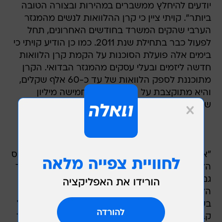
יודעים להיחלץ ממשברים במהירות ובצורה הטובה
ביותר". קויתי ציין כי קרן ההלוואות לנשים מהמגזר
הערבי שהקים המשרד בחודשים האחרונים, תחל
לפעול כבר בתחילת שנת 2011. כמו כן הודיע קויתי כי
בימים אלה פועלת הסוכנות על הקמת קרן הלוואות
חדשה ליזמים ובעלי עסקים מהמגזר הבדואי. הקרן
מתוכננת לספק הלוואות של עד כ-60 אלף שקלים,
והיא מתוקצבת על ידי הסוכנות בחמישה מיליון
שקלים.
"אנחנו יודעים שיש ליזמים מהמגזר הבדואי קושי לגייס
הלוואות מהבנק", אמר קויתי לאחר נאומו בכנס, "אך
גם מקרנות בערבות המדינה הם מתקשים לגייס
הלוואות, אף לאחר ייעוץ וכתיבת תוכנית עסקית,
בעקבות סטיגמה של מוסר תשלומים ירוד ובעיה של
קבלת בטחונות". בעקבות זאת החליטו בסוכנות, יחד