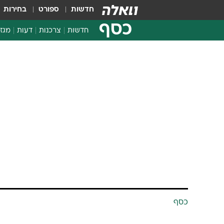
חדשות
ספורט
בחירות
כסף
חדשות
צרכנות
דעות
מגזי
החלטות פיננסיות
בדיקת מוצרים
חדשות מהמדף
השוואת מחירים
צרכנות פיננסית
כסף