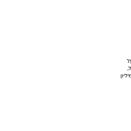
ל
יארד שקל,
קל (5.2%) מתחילת השנה, בעיקר הודות לצבירת רווחים שוטפים של 242 מיליון