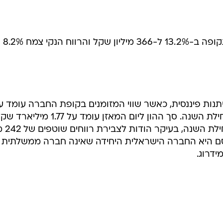
הרווח התפעולי של החברה צמח בתקופה ב-13.2% ל-366 מיליון שקל והרווח הנקי צמח 8.2%
תנות פיננסית, כאשר שווי המזומנים בקופת החברה עומד ע
194 מיליון שקל, עלייה של 6.2% מתחילת השנה. סך ההון ליום המאזן עומד על 1.77 מיל
גידול של 92 מיליון ש
יבידנד של 150 מיליון. אסם היא החברה הישראלית היחידה שאינה חברה ממשלתית