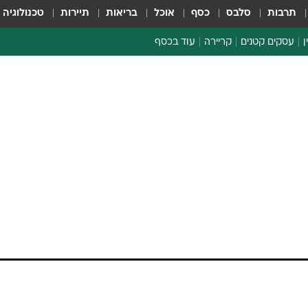
תרבות
סלבס
כסף
אוכל
בריאות
תיירות
טכנולוגיה
ן
עסקים קטנים
קריירה
עוד בכסף
חינוך פיננסי
כסף עולמי
דין וחשבון
קריפטו
הלאונג'
ספורט ביזנס