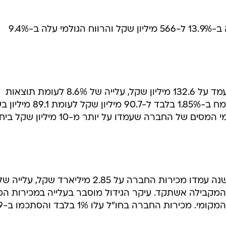
עלות המכירות עלתה באותה תקופה ב-13.9% ל-566 מיליון שקל והרווח הגולמי עלה ב-9.4%
הרווח התפעולי של החברה ברבעון עמד על 132.6 מיליון שקל, עלייה של 8.6% לעומת תוצאות
הרבעון בשנה שעברה. הרווח הנקי צמח ב-1.85% בלבד ל-90.7 מיליון
שעברה. זאת, בעקבות גידול בתשלומי המסים של החברה שעמדו על יותר מ-10 מיליון 
בשלושת הרבעונים הראשונים של השנה עמדו מכירות החברה על 2.85 מיליארד שקל, עלייה 
ארד בתקופה המקבילה אשתקד. עיקר הגידול מוסבר בעלייה במכירות המ
בטמפרטורת החדר ו