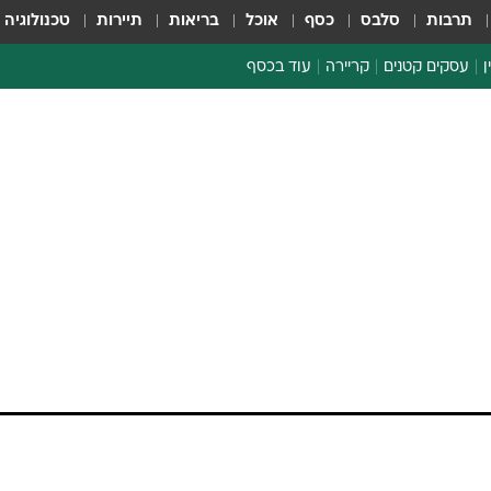
תרבות
סלבס
כסף
אוכל
בריאות
תיירות
טכנולוגיה
ן
עסקים קטנים
קריירה
עוד בכסף
חינוך פיננסי
כסף עולמי
דין וחשבון
קריפטו
הלאונג'
ספורט ביזנס