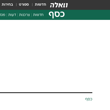
חדשות
ספורט
בחירות
כסף
חדשות
צרכנות
דעות
מגזי
החלטות פיננסיות
בדיקת מוצרים
חדשות מהמדף
השוואת מחירים
צרכנות פיננסית
כסף