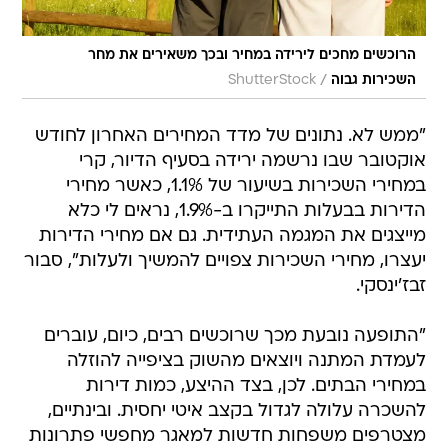
הרוכשים מחכים לירידה במחיר ובכך משאירים את מחר
/
השכירות גבוה
ShutterStock
"ממש לא. נתונים של מדד המחירים האחרון לחודש
אוקטובר שבו נרשמה ירידה בסעיף הדיור, קרי
במחירי השכירות בשיעור של 1.1%, כאשר מחירי
הדירות בבעלות התייקרו ב-1.9%, נראים לי כלא
מייצגים את המגמה העתידית. גם אם מחירי הדירות
יעצרו, מחירי השכירות צפויים להמשיך ולעלות", סבור
זבז'ינסקי.
"התופעה נובעת מכך שרוכשים רבים, כיום, עוברים
לעמדת המתנה ויוצאים מהשוק בציפייה להוזלה
במחירי הבתים. לכן, בצד ההיצע, כמות דירות
להשכרה עלולה לגדול בקצב איטי יחסית. ובינתיים,
מצטרפים משפחות חדשות למאגר מחפשי פתרונות