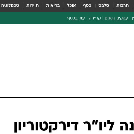
תרבות
סלבס
כסף
אוכל
בריאות
תיירות
טכנולוגיה
ן
עסקים קטנים
קריירה
עוד בכסף
חינוך פיננסי
כסף עולמי
דין וחשבון
קריפטו
ספורט ביזנס
 ליו"ר דירקטוריון