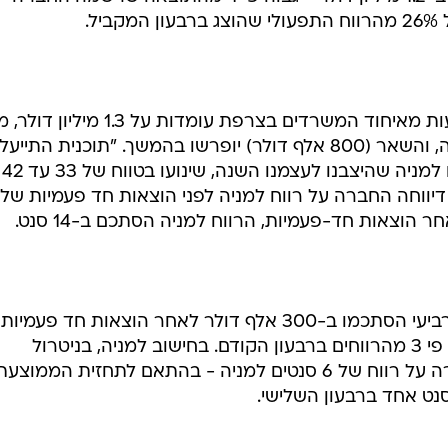
ם, מספקת החברה פתרונות ניתוח מאגרים ועיבוד נתונים
בעון הרביעי הוצאות חד פעמיות בגין מימוש תוכנית התיי
הכוללת איחוד של פעילויותיה בצרפת. ההפרשות הללו הסתכמו ב-500 אלף דולר ברבע
הסתכם הרווח התפעולי של החברה ב-1.2 מיליון דולר - גבוה פי 4 מהתוצאה שרשמה החברה
ל.
יצוין, כי ההוצאות החד פעמיות הנובעות מאיחוד המשרדים בצרפת עומדות על .3
רק 500 אלף דולר הופרשו ברבעון זה, והשאר (800 אלף דולר) יופרשו בהמשך. "תוכנית התיי
זו, לד