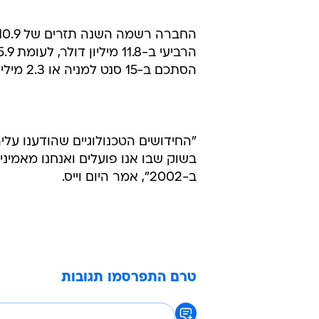
בוול סטריט - וזאת לעומת רווח של 
הסתכם ב-15 סנט למניה או 2.3 מיליון דולר ברבעון הרביעי - זהה לרבעון השלישי של השנה.
בשוק שבו אנו פועלים ואנחנו מאמינ