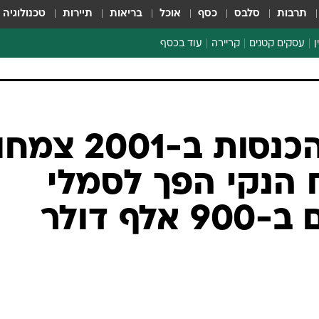
תרבות
סלבס
כסף
אוכל
בריאות
תיירות
טכנולוגיה
ן
עסקים קטנים
קריירה
עוד בכסף
חינוך פיננסי
כסף עולמי
דין וחשבון
קריפטו
ספורט ביזנס
פאראדיים: ההכנסות ב-2001 צמח