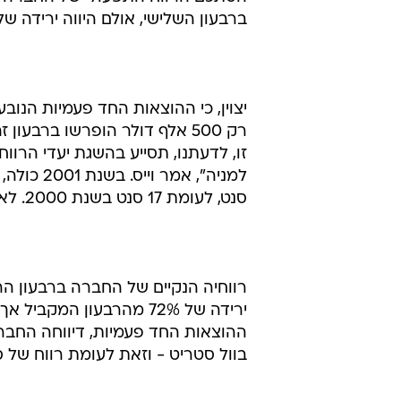
הוצאות חד פעמיות של 500 אלף דולר ברבעון
מעבר לפתרונות התוכנה הגיאו מדעיי
לתעשיית הנפט והגז. החברה רשמה בר
ברבעון השלישי, אולם היווה ירידה של 26% מהרווח התפעולי שהוצג ברבעון המקבי
סנט, לעומת 17 סנט בשנת 2000. לאחר הוצאות חד-פעמיות, הרווח למניה הסתכם ב-14 סנט.