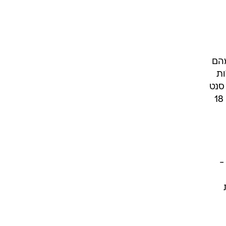
עלות
ון, ובנטרולן,
1 מיליון דולר, מהם
עלות
עתנו, תסייע בהשגת יעדי הרווח למניה שהיצבנו לעצמנו השנה, שינועו בטווח של 33 עד 42 סנט
למניה", אמר וייס. בשנת 2001 כולה, דיווחה החברה על רווח למניה לפני הוצאות חד פעמיות של 18