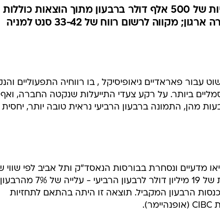
רווח הנקי הפך לסמלי
פחות והסתכם ב-900 אלף דולר
החברה רשמה הוצאות חד פעמיות של 500 אלף דולר ברבעון מתוך הוצאות כוללות
צפויות של 1.3 מיליון דולר עבור רה ארגון; מקווה לרשום רווח של 33-42 סנט למניה
 עבור פאראדיים גיאופיסיקל , בו רווחיה התפעוליים והנק
מליים ביותר. על רקע צעדי התייעלות שנקטה החברה, ואף
ת מהן, התמונה ברבעון הרביעי נראית טובה יותר, יחסית