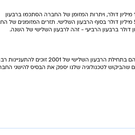
רווחיה הנקיים של החברה ברבעון הרביעי הסתכמו ב-300 אלף דולר לאחר הוצאות חד פעמיו
ירידה של 72% מהרבעון המקביל אך פי 3 מהרווחים ברבעון הקודם. בחישוב למניה, בניטרול
ההוצאות החד פעמיות, דיווחה החברה על רווח של 6 סנטים למניה - בהתאם לתחזית הממוצע
סנט אחד ברבעון השלישי.
החברה רשמה השנה תזרים של 10.9 מיליון דולר, ויתרות המזומן של החברה הסתכמו ברבעון
הרביעי ב-11.8 מיליון דולר, לעומת 5.9 מיליון דולר בסוף הרבעון השלישי. תזרים המזומנים של
"החידושים הטכנולוגיים שהודענו עליהם בתחילת הרבעון השלישי של 2001 זוכים להתעניינות
ים שהביקוש לטכנולוגיה שלנו יספק את הבסיס להישגי החבר