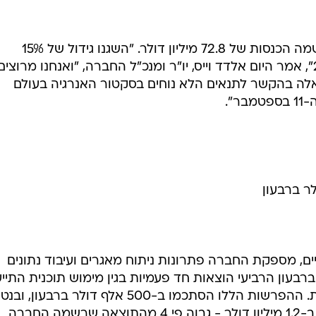
 מדעיים ונסחרת בבורסות הנאסד"ק ותל אביב לפי שווי ש
של 55 מיליון דולר, דיווחה על הכנסות של 19 מיליון דולר לרבעון הרביעי - עלייה של 7% מהרבעון
 של 2001 וירידה של 9% מהכנסות הרבעון המקביל. תוצאה זו היתה בהתאם לתחזיות
).
בבחינת שנת 2001 כולה, החברה רשמה הכנסות של 72.8 מיליון דולר. "השגנו גידול של 15%
בהכנסות החברה לעומת שנת 2000", אמר היום אלדד וייס, יו"ר ומנכ"ל החברה, "ואנחנו מרוצים
אלה בהקשר לתנאים הלא נוחים בסקטור האנרגיה בעולם
".