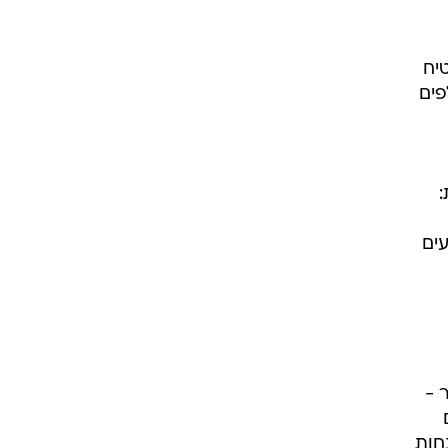
יח
פים
5 ימים ברשימת 100 הצעצועים
 -
יום
הנחות