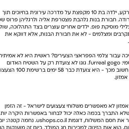
>> מחיאות כפיים קצובות נשמעות ברקע, ילדה בת 10 מקפצת על מדרכה עירונית בחיוכים תוך
ודה. חבורת בנות נלהבת מצטרפת אליה ולרגליהן פרוס שט
צלילי מוסיקת פופ. ילדים אחרים עוצרים בצד התהלוכה, שול
רבים ומצלמים - לא את חבורת הבנות, אלא דווקא את
ה עבור צלמי הפפראצי הצעירים? ראשית היא לא אמיתית:
מדובר בכלבת צעצוע - ובשמה הרשמי: furreal gogo. גוגו לא צועדת רק על השטיח האדום
בסרטון הפרסומת שתואר כאן, אלא חשוב מכך - היא צועדת כבר 8
מזון.
 אמזון לא מאפשרים משלוחי צעצועים לישראל - זה הזמן
שלא התברך בכמה כאלה יכול לבחור באפשרות היקרה יותר
חברת שילוח ישראלית שנועדה להסיר את חסם המשלוח, דוגמת ushops.co.il. נחמה קטנה: 
black friday) שחל היום, הוא אות הזינוק למכירות חג המולד. ביום זה מוענקות 