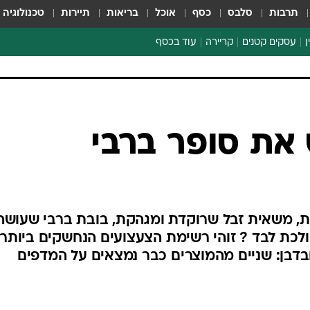
תרבות
סלבס
כסף
אוכל
בריאות
תיירות
טכנולוגיה
ן
עסקים קטנים
קריירה
עוד בכסף
חינוך פיננסי
כסף עולמי
דין וחשבון
קריפטו
את סופר ברבי
ספורט ביזנס
, משאית זבל שרוקדת ומגהקת, בובת ברבי שעושה
לכת לבד ? זוהי רשימת הצעצועים הנחשקים ביותר
בדבן: שניים מהמוצרים כבר נמצאים על המדפים