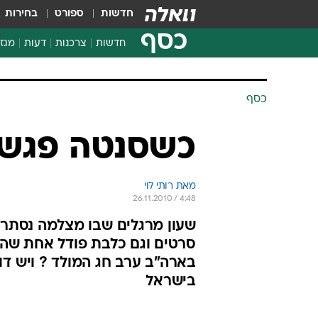
חדשות
ספורט
בחירות
כסף
חדשות
צרכנות
דעות
מגזי
החלטות פיננסיות
בדיקת מוצרים
כסף
חדשות מהמדף
השוואת מחירים
כשסנטה פגש 
צרכנות פיננסית
מאת רותי לוי 
26.11.2010 / 4:48
שעון מרגלים שבו מצלמה נסתרת
סרטים וגם כלבת פודל אחת שהו
בארה"ב ערב חג המולד ? ויש דו
בישראל