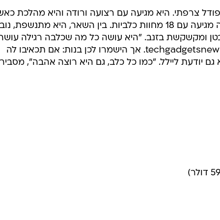
 פודל צרפתי. היא מגיעה עם רצועה ורודה והיא מהלכת כאש
ידית הרצועה משמשת כשלט. הכלבה מגיעה עם 18 מחוות כלביות. בין השאר, היא מתנשפת, 
 ומקשקשת בזנב. "היא עושה כל מה שכלבה רגילה עושה,
בלי הדברים הרעים", מסביר הבלוג techgadgetsnews. אך הישמרו לכן בנות: אם תכאיבו לה
 יודעת ליילל. "כמו כל כלב, גם היא רוצה אהבה", מסבירי