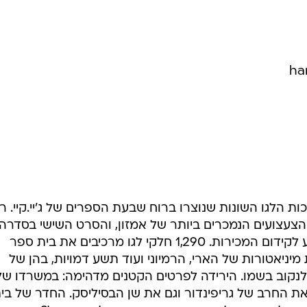
ha
ת הלגו השונות שנוצרו ברוח שבעת הספרים של ג'יי.קיי. רו
חזיקות כבר 76 ימים ברשימת 100 הצעצועים הנמכרים ביותר של אמזון, והסרט השישי בסדרה
שיצא לאקרנים לפני שבוע ודאי מסייע לקידום המכירות. 1,290 חלקי לגו מרכיבים את בית ספר
יניאטורות של הארי, הרמיוני ועוד תשע דמויות, בהן של
 לנקוב בשמו. הירידה לפרטים הקטנים מדהימה: במשרדו של
ת החרב של גריפינדור וגם את שן הבסיליסק. החדר של בי