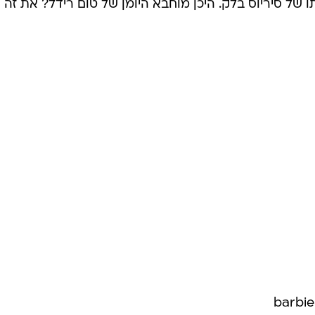
ו של סיריוס בלק. היכן מוחבא היומן של טום רידל? את זה
barbie