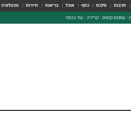
תרבות
סלבס
כסף
אוכל
בריאות
תיירות
טכנולוגיה
ן
עסקים קטנים
קריירה
עוד בכסף
חינוך פיננסי
כסף עולמי
דין וחשבון
קריפטו
ספורט ביזנס