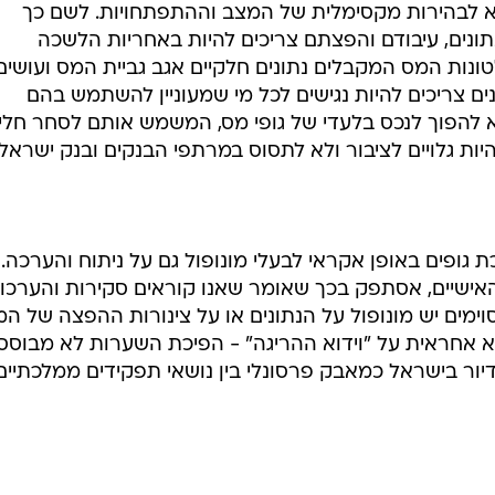
יא לבהירות מקסימלית של המצב וההתפתחויות. לשם כך
תונים, עיבודם והפצתם צריכים להיות באחריות הלשכה
ונות המס המקבלים נתונים חלקיים אגב גביית המס ועושים
ים צריכים להיות נגישים לכל מי שמעוניין להשתמש בהם
 להפוך לנכס בלעדי של גופי מס, המשמש אותם לסחר חליפ
היות גלויים לציבור ולא לתסוס במרתפי הבנקים ובנק ישראל.
 גופים באופן אקראי לבעלי מונופול גם על ניתוח והערכה. 
ישיים, אסתפק בכך שאומר שאנו קוראים סקירות והערכו
וימים יש מונופול על הנתונים או על צינורות ההפצה של המ
 אחראית על "וידוא ההריגה" - הפיכת השערות לא מבוסס
ור בישראל כמאבק פרסונלי בין נושאי תפקידים ממלכתיים