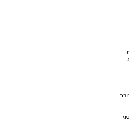
ובר
ני