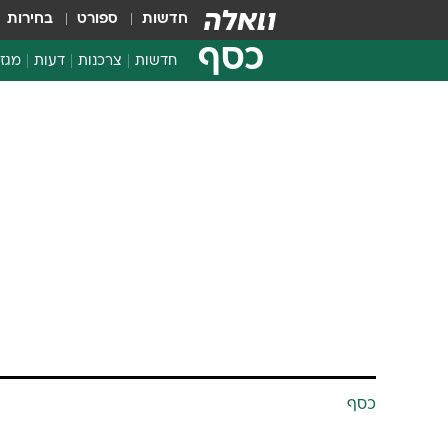
חדשות
ספורט
בחירות
כסף
חדשות
צרכנות
דעות
מגזי
החלטות פיננסיות
בדיקת מוצרים
חדשות מהמדף
השוואת מחירים
צרכנות פיננסית
כסף