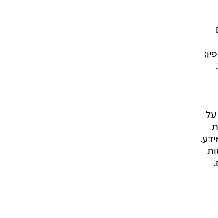
ין;
על
ת
ידע.
ות
.