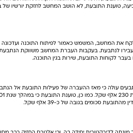
ם, ועשה זאת מביתו באמצעות מחשב אישי עליו היתה
מותקנת גירסה של התוכנה. מתחילת שנת 2000 העביר בן דוד לתובעת - סנטק פיתוח תוכנ
הזכות לשווק את התוכנה ולהעניק למשתמשים בה שירות. מאז ועד סוף 
באוקטובר 2000 נהרג בן דוד בתאונת מטוס, והותיר אחריו אלמנה ו-4 ילדים קטנים. במהלך
טענת התובעת, אלטרס לבית המנוח ולקח את המחשב האישי
יעה, טוענת התובעת, לא הושב המחשב לחזקת יורשיו של ב
קח את המחשב, המשמש כאמור לפיתוח התוכנה ועדכונה
עבירו לנתבעת. בעקבות העברת המחשב משווקת הנתבעת
 בעבר לקוחות התובעת, שירות בגין התוכנה.