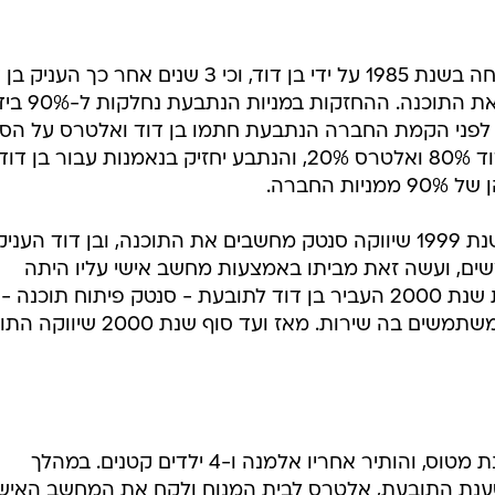
שותפו בתאונת מטוס, ובכך העביר את לקוחות התובעת אל
בתביעה נטען כי בעלי המניות של חברת סנטק פיתוח תוכנה בע"מ הם עמית בן דוד ז"ל (80%)
יווסדה עסקה התובעת בפיתוחה ובשיווקה של תוכנת ניהול שיווק ומלא
שירותים לרוכשי התוכנה ומשתמשיה.
מכתב התביעה עולה כי התוכנה פותחה בשנת 1985 על ידי בן דוד, וכי 3 שנים אחר כך הע
לחברה הנתבעת את הרשות לשווק את התוכנה. ההחזקות במניות הנ
בן דוד ז"ל. לפני הקמת החברה הנתבעת חתמו בן דוד ואלטרס על הס
לפיו החזקות מניות החברה יהיו: בן דוד 80% ואלטרס 20%, והנתבע יחזיק בנאמנות עבור בן דוד
בכתב התביעה נטען עוד כי עד סוף שנת 1999 שיווקה סנטק מחשבים את התוכנה, ובן דוד העניק