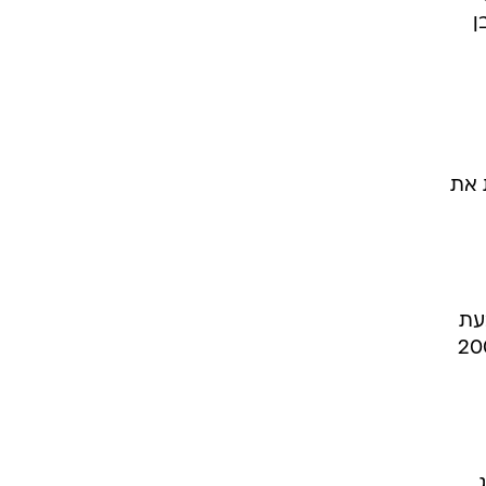
ה - את
שנת 2000 שיווקה התובעת
ן
 את