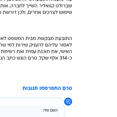
מנתונים שנמסרו לתובעת על ידי הנ
או בסמוך לכך נטלו הנתבעים שלא כדין מה
עוד טוענת התובעת כי אלמנת בן דוד
שברולט קוואליר השייך לחברה, אות
שימוש לצרכים אחרים, ולכן דורשת ממנו תשלום של 45 אלף ש
התובעת מבקשת מבית המשפט לאסור
האישי, את תוכנת עמית ואת רשימת
כ-314 אלף שקל. טרם הוגש כתב הגנה.