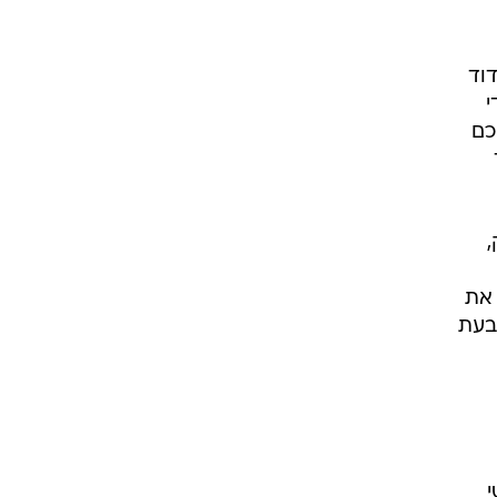
י
ניק בן דוד
תבעת נחלקות ל-90% בידי
כם
,