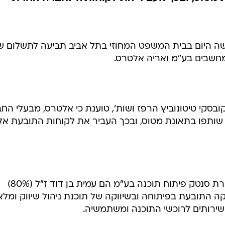
גנב את נכסיה
רה אחרת
החברה תובעת מסנטק מחשבים כ-314 אלף שקל; טוענת כי הנתבע לקח שלא כדי
 מטוס, ובכך העביר את לקוחותיה לחברה אחרת
שה היום בבית המשפט המחוזי בתל אביב תביעה לתשלום ש
סקי טיטונוביץ הרפז ושות', טוענת כי אלטרס, מבעלי החב