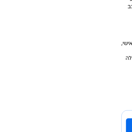
עת
23 אלף שקל. כמו כן, טוענת התובעת כי במהלך שנת 2001
ב
שי,
לה