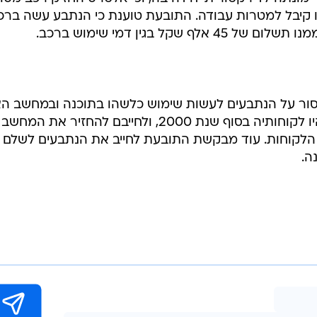
תבעים עולה כי מאז ההעברה של פעילות התובעת אל הנתב
הרוויחה הנתבעת בשנת 2001 לפחות 0
תובעת סכומים בגובה של כ-39 אלף שקל.
 מונתה לדירקטורית יחידה בה, וכי אלטרס החזיק רכב מסוג
ו קיבל למטרות עבודה. התובעת טוענת כי הנתבע עשה ברכ
קל בגין דמי שימוש ברכב.
 על הנתבעים לעשות שימוש כלשהו בתוכנה ובמחשב האי
לאסור עליהם להעניק שירות למי שהיו לקוחותיה בסוף שנת 2000, ולחייבם להחזיר את המחשב
 הלקוחות. עוד מבקשת התובעת לחייב את הנתבעים לשלם 