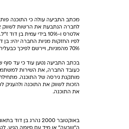
לקח שלא כדין את נכסיה לאחר מות 
הנתבעת.
ואלטרס (20%), וכי מאז ה
והנהלת חשבונות בשם עמית, ובמתן 
אלטרס ו-10% בידי עמית 
70% מהמניות, ויירשם לפיכך כבעליהן של 90% ממניות החברה.