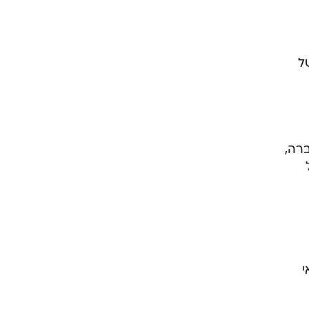
ן את
ל
רה,