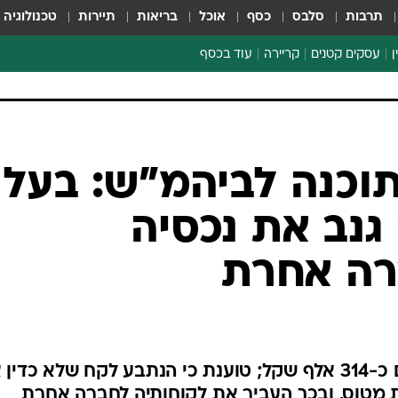
תרבות
סלבס
כסף
אוכל
בריאות
תיירות
טכנולוגיה
ן
עסקים קטנים
קריירה
עוד בכסף
חינוך פיננסי
כסף עולמי
דין וחשבון
קריפטו
ספורט ביזנס
וכנה לביהמ"ש: בעל