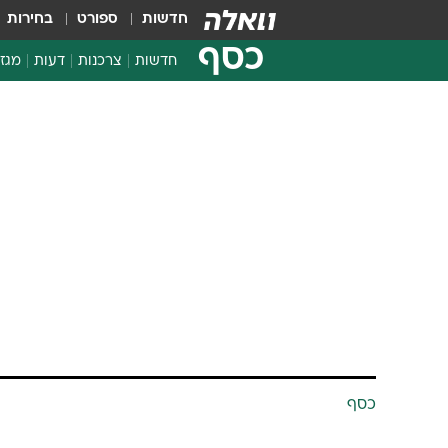
חדשות
ספורט
בחירות
כסף
חדשות
צרכנות
דעות
מגזי
החלטות פיננסיות
בדיקת מוצרים
חדשות מהמדף
השוואת מחירים
צרכנות פיננסית
כסף