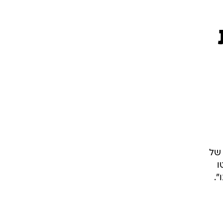
 של
ו
".