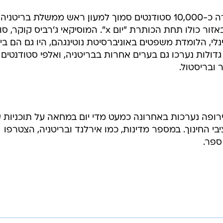
בלונדון התעמתו שלשום עם המשטרה כ-10,000 סטודנטים סמוך למעון ראש ממשלת בריטניה
ברחוב דאונינג, וקיימו מסיבות רחוב באזור כולו תחת הכותרת "יום x". המוסיקאי ג'רביס קוקר
נלי, הלומדת משפטים באוניברסיטת נוטינגהם, היו גם הם בין
 גדולות נערכו גם בערים אחרות בבריטניה, ואלפי סטודנטים
ובריסטול.
רופה נערכות באחרונה כמעט מדי יום במחאה על תוכניות 
י החינוך. במספר מדינות, כמו אירלנד ובריטניה, הצטרפו
ספר.