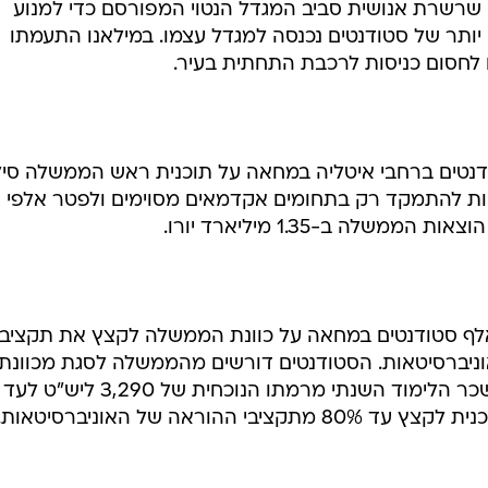
סטודנטים, ויצרו שרשרת אנושית סביב המגדל הנטוי המפורסם כדי למנוע
יותר של סטודנטים נכנסה למגדל עצמו. במילאנו התעמתו
לחסום כניסות לרכבת התחתית בעיר.
ודנטים ברחבי איטליה במחאה על תוכנית ראש הממשלה סיל
ריות להתמקד רק בתחומים אקדמאים מסוימים ולפטר אלפי
לה ב-1.35 מיליארד יורו.
ום הפגינו ברחבי בריטניה 130 אלף סטודנטים במחאה על כוונת הממשלה לקצץ את תקציב
וניברסיטאות. הסטודנטים דורשים מהממשלה לסגת מכוונת
לקצץ בתקציב החינוך ולהעלות את שכר הלימוד השנתי מרמתו הנוכחית של 3,290 ליש"ט לעד