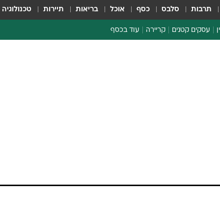
תרבות
סלבס
כסף
אוכל
בריאות
תיירות
טכנולוגיה
ן
עסקים קטנים
קריירה
עוד בכסף
חינוך פיננסי
כסף עולמי
דין וחשבון
קריפטו
ספורט ביזנס