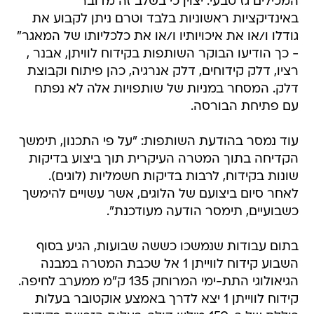
המכילים גז טבעי. יצוין כי בשלב זה מדובר
באינדיקציות ראשוניות בלבד וטרם ניתן לקבוע את
גודלו ו/או את איכויותיו ו/או את כלכליותו של המאגר"
- כך הודיעו הבוקר השותפות בקידוח לוויתן, אבנר ,
רציו, דלק קידוחים, דלק אנרגיה, כהן פיתוח וקבוצת
דלק. המסחר במניות של שותפויות אלה לא נפתח
עם פתיחת הבורסה.
עוד נמסר בהודעת השותפות: "על פי התכנון, תימשך
הקדיחה בתוך המטרה העיקרית תוך ביצוע בדיקות
שונות בקידוח, לרבות בדיקות חשמליות (לוגים).
לאחר סיום ביצועם של הלוגים, אשר עשויים להימשך
כשבועיים, תימסר הודעה מעודכנת".
בתום עבודות שנמשכו כששה שבועות, הגיע בסוף
השבוע קידוח לווייתן 1 אל שכבת המטרה במבנה
הגיאולוגי התת-ימי המרוחק 135 ק"מ ממערב לחיפה.
קידוח לווייתן 1 יצא לדרך באמצע אוקטובר בעלות