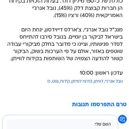
כוללת של כ-150 מיליון דולר. בעלות הזכויות בקידוח
הן חברות קבוצת דלק (45%), נובל אנרג'י
האמריקאית (40%) ורציו (15%).
מנכ"ל נובל אנרג'י, צ'ארלס דייוידסון, ינחת היום
בישראל לביקור בן יומיים. בנובל סירבו להתייחס
לסדר פגישותיו, וציינו כי מדובר בחלק מביקורי עבודה
שוטפים באזור, אולם על פי הערכות בשוק, הביקור
קשור להודעה הצפויה של השותפות בקידוח לווייתן.
עדכון ראשון: 10:00
נובל אנרג'י
לוויתן
קידוח לווייתן
קידוח
נפט
גז
טרם התפרסמו תגובות