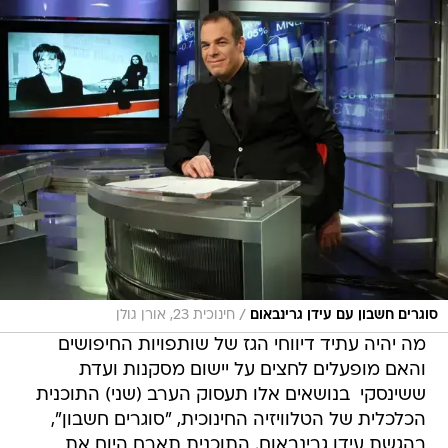
/
סוגרים חשבון עם עידן גרינבאום
חינוכית 23, אורן גולן
מה יהיה עתיד דיווחי הגז של שותפויות החיפושים
והאם מופעלים לחצים על יישום מסקנות ועדת
ששינסקי  בנושאים אלו תעסוק הערב (שני) התוכנית
הכלכלית של הטלוויזיה החינוכית, "סוגרים חשבון",
בהגשת עידן גרינבאום. התוכנית תארח היום את