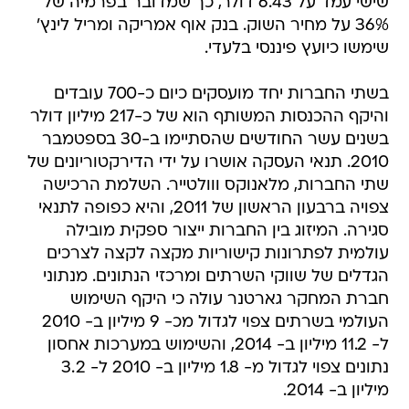
שישי עמד על 6.43 דולר, כך שמדובר בפרמיה של
36% על מחיר השוק. בנק אוף אמריקה ומריל לינץ'
שימשו כיועץ פיננסי בלעדי.
בשתי החברות יחד מועסקים כיום כ-700 עובדים
והיקף ההכנסות המשותף הוא של כ-217 מיליון דולר
בשנים עשר החודשים שהסתיימו ב-30 בספטמבר
2010. תנאי העסקה אושרו על ידי הדירקטוריונים של
שתי החברות, מלאנוקס ווולטייר. השלמת הרכישה
צפויה ברבעון הראשון של 2011, והיא כפופה לתנאי
סגירה. המיזוג בין החברות ייצור ספקית מובילה
עולמית לפתרונות קישוריות מקצה לקצה לצרכים
הגדלים של שווקי השרתים ומרכזי הנתונים. מנתוני
חברת המחקר גארטנר עולה כי היקף השימוש
העולמי בשרתים צפוי לגדול מכ- 9 מיליון ב- 2010
ל- 11.2 מיליון ב- 2014, והשימוש במערכות אחסון
נתונים צפוי לגדול מ- 1.8 מיליון ב- 2010 ל- 3.2
מיליון ב- 2014.