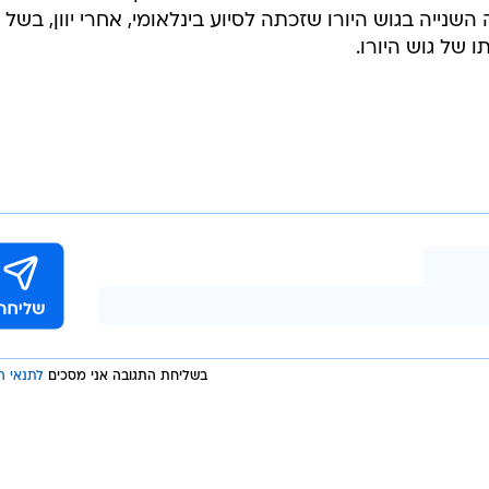
כלכלת גרמניה צפויה לצמוח ב-3.7% ב-2010 ולהמשיך להניע את ההתאוששות האזורית, בעוד
ו לסגת בעקבות תוכניות הצנע שהונהגו במדינות אלה במטרה
ר הכלכלי העולמי עדיין מטיל את צלו על כלכלת אירופה"
 היום. "רמת האי-וודאות גבוהה מאוד ומקשה על פרסום
נייה בגוש היורו שזכתה לסיוע בינלאומי, אחרי יוון, בשל
 של גוש היורו.