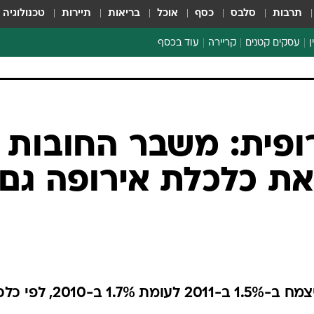
תרבות
סלבס
כסף
אוכל
בריאות
תיירות
טכנולוגיה
ן
עסקים קטנים
קריירה
עוד בכסף
חינוך פיננסי
כסף עולמי
דין וחשבון
קריפטו
ספורט ביזנס
ופית: משבר החובות