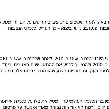
ת כלכלת אירופה גם
התמ"ג של 16 מדינות גוש היורו יצמח ב-1.5% ב-2011 לעומת 7%
אה, לאחר שקיצוצים תקציביים חריפים עליהם יורו ממשל
 יפגעו בביקוש וביצוא - כך העריכו כלכלני הנציבות