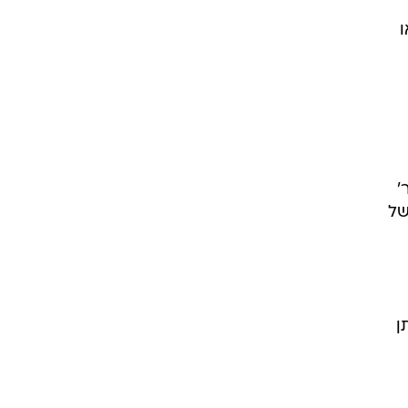
ו
'
של
ן