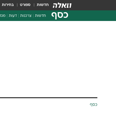
חדשות
ספורט
בחירות
כסף
חדשות
צרכנות
דעות
מגזי
החלטות פיננסיות
בדיקת מוצרים
חדשות מהמדף
השוואת מחירים
צרכנות פיננסית
כסף