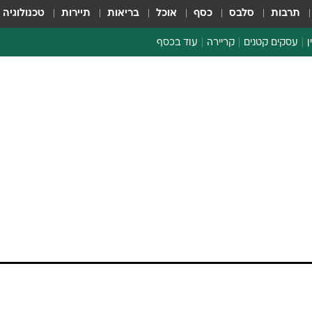
תרבות
סלבס
כסף
אוכל
בריאות
תיירות
טכנולוגיה
ן
עסקים קטנים
קריירה
עוד בכסף
חינוך פיננסי
כסף עולמי
דין וחשבון
קריפטו
ספורט ביזנס