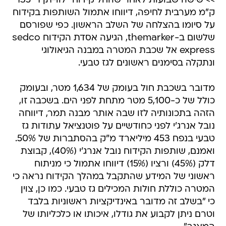
>> שישה שבועות לאחר שהחל קידוח "לווייתן 1" 135
ק"מ מערבית לחיפה, דיווחו אתמול השותפות בקידוח
על סיומו בהצלחה של השלב הראשון. כפי שפורסם
שלשום ב-themarker, הגיעה אסדת הקידוח sedco
express אל שכבת המטרה במבנה הגיאולוגי
ונתקלה בסימנים ראשונים לגז טבעי.
מדובר בשכבת חול בעומק של 1,634 מטר, ובעומק
כולל של כ-5,100 מטר מתחת לפני הים. בשכבה זו,
הזהה בתכונותיה לזו שבה אותר מבנה תמר, דיווחה
נובל אנרג'י לפני כחודשיים על פוטנציאל עתודות גז
טבעי בנפח 453 מיליארד מ"ק בהסתברות של 50%.
ואמנם, שותפות הקידוח נובל אנרג'י (40%), קבוצת
דלק (45%) ורציו (15%) דיווחו אתמול כי מניתוח
ראשוני של המידע שהתקבל במהלך הקידוח נראה כי
המטרה כוללת חולות המכילים גז טבעי. כמו כן, צוין
כי "בשלב זה מדובר באינדיקציות ראשוניות בלבד
וטרם ניתן לקבוע את גודלו, איכותו או כלכליותו של