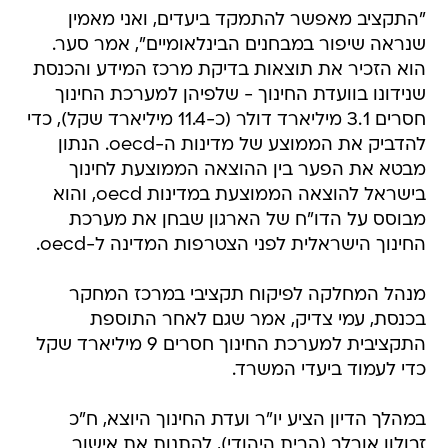
"התקציב מאפשר להתמקד ביעדים, ואני מאמין
שנראה שיפור במבחנים הבינלאומיים", אמר סער.
הוא הזכיר את תוצאות בדיקת מרכז המידע והכנסת
שנידונו בוועדת החינוך - שלפיהן למערכת החינוך
חסרים 3.1 מיליארד דולר (כ-11.4 מיליארד שקל), כדי
להדביק את הממוצע של מדינות ה-oecd. הנתון
מבטא את הפער בין ההוצאה הממוצעת לחינוך
בישראל להוצאה הממוצעת במדינות oecd, והוא
מבוסס על הדו"ח של הארגון שבחן את מערכת
החינוך הישראלית לפני הצטרפות המדינה ל-oecd.
מנהל המחלקה לפיקוח תקציבי במרכז המחקר
בכנסת, עמי צדיק, אמר שגם לאחר התוספת
התקציבית למערכת החינוך חסרים 9 מיליארד שקל
כדי לעמוד ביעדי המשרד.
במהלך הדיון הציע יו"ר ועדת החינוך היוצא, ח"כ
זבולון אורלב (הבית היהודי), להתנות את אישור