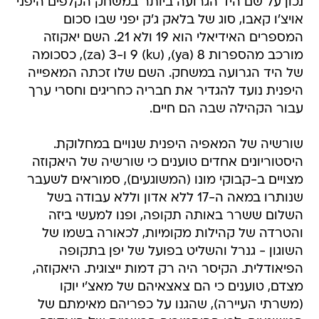
נכון על שם היד הגרועה ביותר במשחק הקלפים היפני
אויצ'ו קאבו, סוג של בלאק ג'ק יפני שבו סכום
המספרים האידיאלי הוא 19 ולא 21. השם יאקוזה
מורכב מהספרות 8 (ya), 9 (ku) ו-3 (za), כסכומה
של היד הגרועה במשחק. השם שלו זכתה המאפייה
היפנית נועד להגדיר את חבריה כחריגים וחסרי ערך
עבור הקהילה שבה הם חיים.
שורשיה של המאפיה היפנית שנויים במחלוקת.
היסטוריונים אחדים טוענים כי שורשיה של היאקוזה
מצויים ב-קבוקי מונו (המשוגעים), סמוראים לשעבר
שנותרו במאה ה-17 ללא אדון וללא עבודה בשל
השלום ששרר באותה תקופה, ופנו למעשי ביזה
והטרדה של קהילות מקומיות, לכאורה בשמו של
השוגון - גנרל והשליט בפועל של יפן בתקופה
הפיאודלית. הקיסר היה רק דמות ייצוגית. היאקוזה,
מצדם, טוענים כי הם צאצאיהם של מאצ'י יוקו
(משרתי העיירה), שהגנו על כפריהם מאימתם של