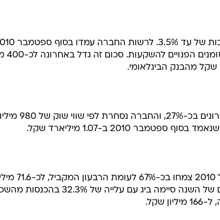
הכנסותיה של ביג ברבעון השלישי של 2010 צמחו בכ-67% לעומת הרבעון 
שקל. את תשעת החודשים הראשונים של השנה סיימה ביג עם עלייה של 32.3% ב
 שקל.
הגידול בהכנסות נבע בעיקר מאיחוד התוצאות של הפעילות בארה
כזים בקרית גת, טבריה ונצרת ומהחלפה טבעית של שוכרים
ים יותר.
ההכנסות התפעוליות נטו (noi) מן הפעילות של 15 מרכזים מסחריים פתוחים (הפאואר סנטרים)
בישראל הסתכמו בתשעת החודשים הראשונים של השנה ב-123 מיליון שקל - עלייה של 12.6%