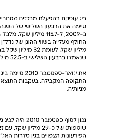
מניותיה.
נכון לסוף ספטמ
שוטפות) של כ-29 מיליו
הפירעונות הצפויים בגין סדרות האג"
שקל לאחר שביג לוותה כ-180 מיליון שקל מהבנק הבינלאומי.
שקל, הנמוך בכ-2.7% מהונה העצמי שנאמד בסוף ספטמבר 2010 ב-1.07 מיליארד שקל.