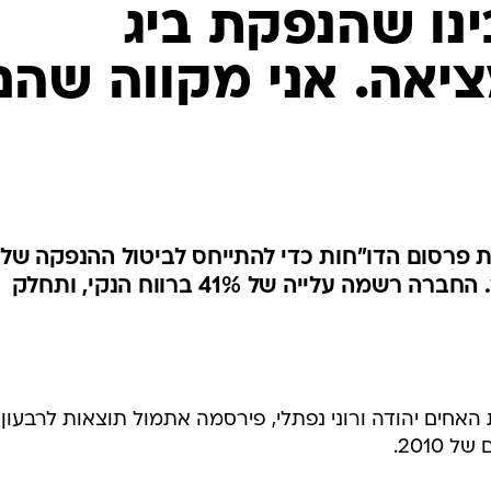
האחים יהודה ורוני נפתלי, פירסמה אתמול תוצאות לרבעון
2010.
 בישראל וארה"ב, וכן בהקמת מרכזים בסרביה ובהודו. הח
סיימה את הרבעון השלישי של השנה עם גידול של כ-41% ברווח הנקי לעומת הרבעון המקביל
 שקל. מלבד השיפור בהכנסות מהשכרה ודמי ניהול, ביג נהנתה ברבעון
החולף מעלייה 
 32 מיליון שקל ברבעון המקביל. הכנסות אלה קיזזו גידול בהוצאות המימון
את ינואר-ספטמבר 2010 סיימה ביג עם רווח נקי של כ-203
התקופה המקבילה. בעקבות התוצאות הודיעה ביג על חלוקת דיווידנד נוסף של 15