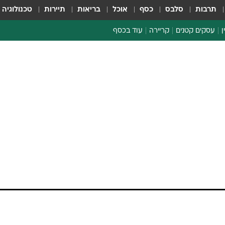
תרבות
סלבס
כסף
אוכל
בריאות
תיירות
טכנולוגיה
ן
עסקים קטנים
קריירה
עוד בכסף
חינוך פיננסי
כסף עולמי
דין וחשבון
קריפטו
נו שהנפקת ביג
הלאונג'
יאה. אני מקווה שהם
ספורט ביזנס
את פרסום הדו"חות כדי להתייחס לביטול ההנפקה של
הפעילות בארה"ב בשבוע שעבר. החברה רשמה עלייה של 41% ברווח הנקי, ותחלק