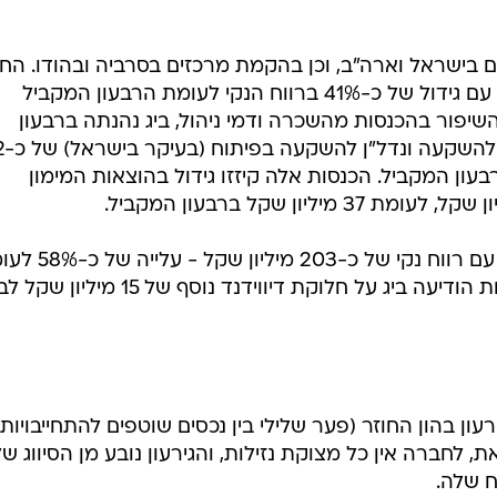
בר 2010 היה לביג גירעון בהון החוזר (פער שלילי בין נכסים שוטפים להתחייבויות
ן שקל. עם זאת, לחברה אין כל מצוקת נזילות, והגירעון נובע מן הסיווג ש
ח שלה.
האג"ח של ביג נסחרות בתשואות יציבות של עד 3.5%. לרשות החברה
כ-200 מיליון שקל במזומנים וש
מניית ביג עלתה ב-12 החודשים האחרונים בכ-27%, והחברה נסחרת לפי שווי שוק של 