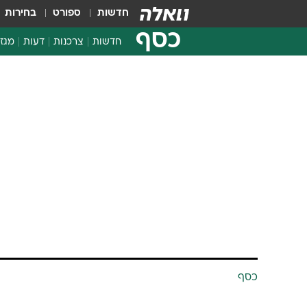
חדשות
ספורט
בחירות
כסף
חדשות
צרכנות
דעות
מגזי
החלטות פיננסיות
בדיקת מוצרים
כסף
חדשות מהמדף
השוואת מחירים
"בשוק לא הבי
צרכנות פיננסית
ארה"ב היא מצ
יבינו שטעו"
מאת מיכאל רוכוורגר 
1.12.2010 / 5:01
מנכ"ל ביג, איתן בר זאב, ניצל 