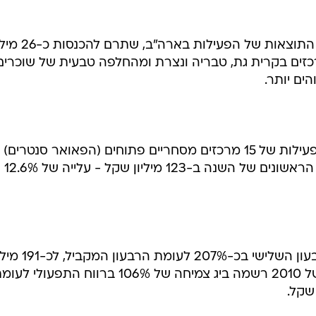
הרווח התפעולי של החברה עלה ברבעון השלישי בכ-207% לעומת ה
שקל. בתשעת החודשים הראשונים של 2010 רשמה ביג צמיחה של 106% ברווח התפעולי ל
יה להנפיק בתל אביב את הפעילות של החברה הבת ביג ארה
לשווי החברה פרמיה של כ-12% כפי שדרשה ביג.