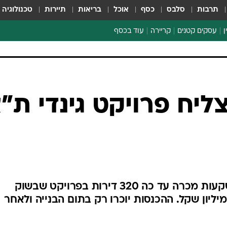
תרבות
סלבס
כסף
אוכל
בריאות
תיירות
טכנולוגיה
ן
עסקים קטנים
קריירה
עוד בכסף
חינוך פיננסי
כסף עולמי
דין וחשבון
קריפטו
הלאונג'
ספורט ביזנס
ליח פרויקט גינדי ת"