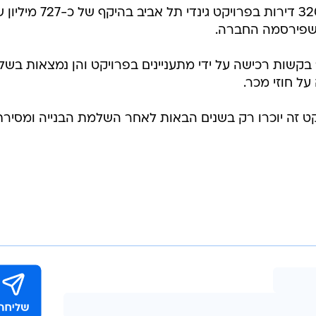
לפי דו"חותיה הכספיים, גינדי השקעות מכרה עד כה 320 דירות בפרויקט שבשוק
סיטוני בעיר בהיקף של כ-727 מיליון שקל. ההכנסות יוכרו רק בתום הבנייה ולאחר
חברת גינדי השקעות מכרה עד כה 320 דירות בפרויקט גינדי תל א
 שפירסמה החברה.
בחברה אומרים כי בנוסף, נחתמו 131 בקשות רכישה על ידי מתעניינים בפרויקט והן נמצאות ב
ל חוזי מכר.
ט זה יוכרו רק בשנים הבאות לאחר השלמת הבנייה ומסירת