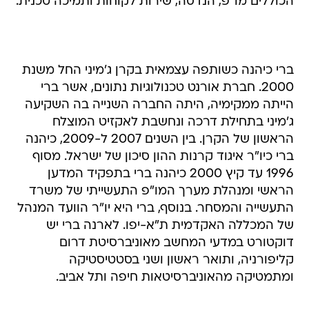
הכוללים מו"פ, הנדסה, שירות לקוחות ותמיכה טכנית.
ברי כיהנה כשותפה עצמאית בקרן ג'מיני החל משנת
2000. חברת אורנט טכנולוגיות נתונים, אשר ברי
הייתה ממקימיה, היתה החברה השנייה בה השקיעה
ג'מיני בתחילת דרכה ונחשבת לאקזיט המוצלח
הראשון של הקרן. בין השנים 2007 ל-2009, כיהנה
ברי כיו"ר איגוד קרנות ההון סיכון של ישראל. מסוף
1996 עד קיץ 2000 כיהנה ברי בתפקיד המדען
הראשי ומנהלת מערך המו"פ התעשייתי של משרד
התעשייה והמסחר. בנוסף, ברי היא יו"ר הוועד המנהל
של המכללה האקדמית ת"א-יפו. לארנה ברי יש
דוקטורט במדעי המחשב מאוניברסיטת דרום
קליפורניה, ותואר ראשון ושני בסטטיסטיקה
ומתמטיקה מהאוניברסיטאות חיפה ותל אביב.