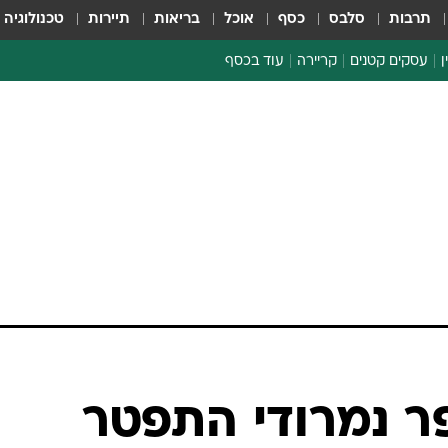
תרבות
סלבס
כסף
אוכל
בריאות
תיירות
טכנולוגיה
ן
עסקים קטנים
קריירה
עוד בכסף
חינוך פיננסי
כסף עולמי
דין וחשבון
קריפטו
ספורט ביזנס
פר נמרודי התפטר