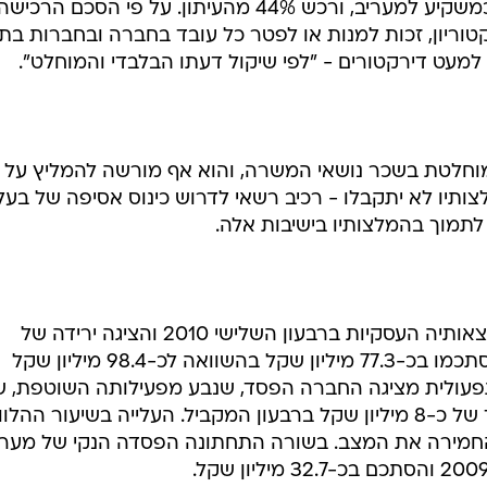
כזכור, רכיב נכנס לפני כמה חודשים כמשקיע למעריב, ורכש 44% מהעיתון. על פי הסכם
רקטוריון, זכות למנות או לפטר כל עובד בחברה ובחברות בת
מעט דירקטורים - "לפי שיקול דעתו הבלבדי והמוחלט".
חלטת בשכר נושאי המשרה, והוא אף מורשה להמליץ על שי
תיו לא יתקבלו - רכיב רשאי לדרוש כינוס אסיפה של בעל
לתמוך בהמלצותיו בישיבות אלה.
מעריב אחזקות דיווחה השבוע על תוצאותיה העסקיות ברבעון השלישי 2010 והציגה ירידה של
כ-21% בהכנסות הרבעוניות, אשר הסתכמו בכ-77.3 מיליון שקל בהשוואה לכ-98.4 מיליון שקל
עולית מציגה החברה הפסד, שנבע מפעילותה השוטפת, ש
כ-28.5 מיליון שקל בהשוואה להפסד של כ-8 מיליון שקל ברבעון המקביל. העלייה בשיעור הה
חמירה את המצב. בשורה התחתונה הפסדה הנקי של מערי