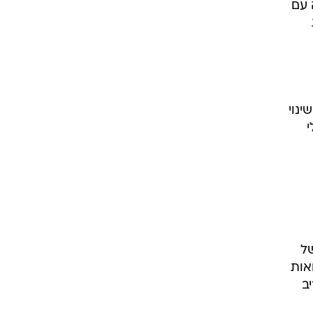
 הרכישה עם
נוי
י
ל
לוואות
ב