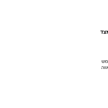
מצד
מש
ווה