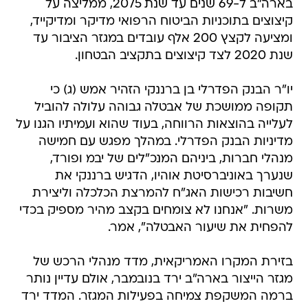
בארה"ב ל-69 שנים עד שנת 2075, ממליצה על
קיצוצים בתוכניות הביטוח הרפואי מדיקר ומדיקייד,
ומציעה לקצץ 200 אלף עובדים במגזר הציבור עד
שנת 2020 לצד קיצוצים בתקציב הבטחון.
יו"ר הבנק הפדרלי בן ברננקי הזהיר אמש (ג) כי
תקופה ממושכת של אבטלה גבוהה עלולה להוביל
לעלייה בהוצאות הרווחה, בעוד שהוא ועמיתיו הגנו על
מדיניות הבנק הפדרלי. במהלך מפגש עם חמישה
מנהלי חברות, ביניהם המנכ"לים של יבמ ופורד,
שנערך באוניברסיטת אוהיו, הדגיש ברננקי את
חשיבות רכישות האג"ח להמרצת הכלכלה וליצירת
משרות. "אנחנו לא צומחים בקצב מהיר מספיק בכדי
להפחית את שיעור האבטלה", אמר.
בזירת המקרו האמריקאית, מדד מנהלי הרכש של
מגזר הייצור בארה"ב ירד בנובמבר, אולם עדיין נותר
ברמה המשקפת צמיחה בפעילות המגזר. המדד ירד