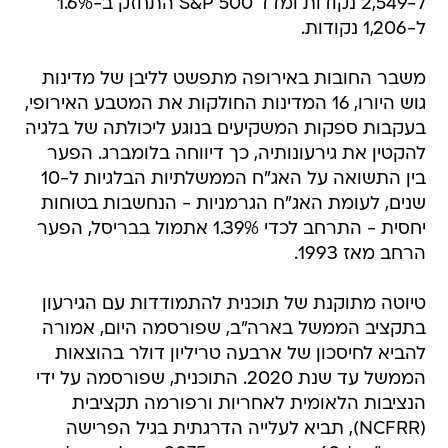
ל-2,549 נקודות ומדד S&P 500 התחזק ב-1.6%
ל-1,206 נקודות.
משבר החובות באירופה מתפשט לליבן של מדינות
גוש היורו, 16 המדינות החולקות את המטבע האירופי,
בעקבות ספקות המשקיעים בנוגע ליכולתה של בלגיה
להקטין את גירעונותיה, כך דיווחה בלומברג. הפער
בין התשואה על האג"ח הממשלתיות הבלגיות ל-10
שנים, לעומת האג"ח הגרמניות - הנחשבות בטוחות
יחסית - התרחב לכדי 1.39% אתמול בבריסל, הפער
הרחב מאז 1993.
טיוטה מתוקנת של תוכנית להתמודדות עם הגירעון
בתקציב הממשל בארה"ב, שפורסמה היום, אמורה
להביא לחיסכון של ארבעה טריליון דולר בהוצאות
הממשל עד שנת 2020. התוכנית, שפורסמה על ידי
הנציבות הלאומית לאחריות ורפורמה תקציבית
(NCFRR), תביא לעלייה הדרגתית בגיל הפרישה