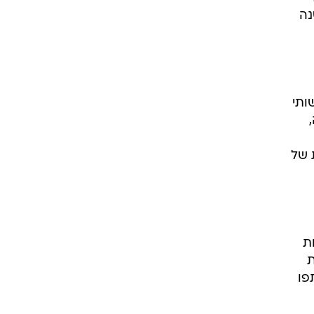
נה
נט החדשותי
,
 של
ת
ות
צת הפייסבוק, כ-65% השתתפו