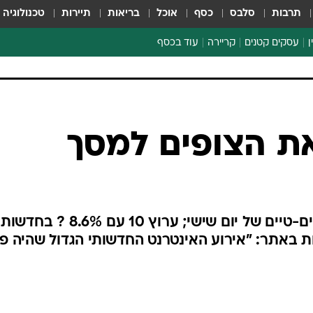
תרבות
סלבס
כסף
אוכל
בריאות
תיירות
טכנולוגיה
ן
עסקים קטנים
קריירה
עוד בכסף
חינוך פיננסי
כסף עולמי
דין וחשבון
קריפטו
את הצופים למסך
ספורט ביזנס
ות באתר: "אירוע האינטרנט החדשותי הגדול שהיה פ