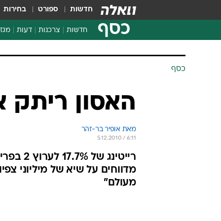
חדשות
ספורט
בחירות
כסף
חדשות
צרכנות
דעות
מגזי
החלטות פיננסיות
בדיקת מוצרים
כסף
חדשות מהמדף
השוואת מחירים
האסון ריתק 
צרכנות פיננסית
מאת אופיר בר-זהר 
5.12.2010 / 6:11
מדווחים על שיא של מיליוני צפי
מעולם"