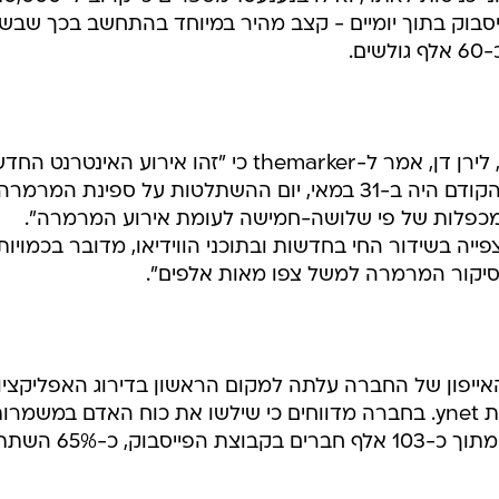
סבוק בתוך יומיים - קצב מהיר במיוחד בהתחשב בכך שבש
ם.
סמנכ"ל האינטראקטיב של חדשות 2, לירן דן, אמר ל-themarker כי "זהו אירוע האינטר
הגדול שהיה פה מאז ומעולם. השיא הקודם היה ב-31 במאי, יום ההשתלטות על ספינת המרמרה
כפלות של פי שלושה-חמישה לעומת אירוע המרמרה".
יה בשידור החי בחדשות ובתוכני הווידיאו, מדובר בכמויות
בסיקור המרמרה למשל צפו מאות אלפים".
אייפון של החברה עלתה למקום הראשון בדירוג האפליקציו
המורדות ביותר, כשאחריה אפליקציית ynet. בחברה מדווחים כי שילשו את כוח האדם במשמר
סוף השבוע. עוד מספרים בחברה כי מתוך כ-103 אלף חברים בקבו