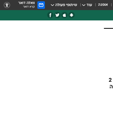
וואלה דואר
אופנה
עוד
שיתופי פעולה
קרא דואר
רייטינג של 17.7% לערוץ 2 בפריים-טיים של יום שישי; ערוץ 10 עם 8.6% ? בחדשות 2
ה