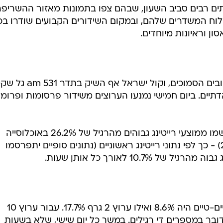
תים רבים סביב השעון, שבהם צפו בתמונות מאזור ההשריפ
 לוח המשדרים שלהם, ובמקום השידורים הקבועים שודרו בכ
ן וראיונות מיוחדים.
כתבי המהדורות נשלחו לכרמל וליישובים הסמוכים, וקול ישראל אף השיק בתדר 
תיים. ביום חמישי נמנעו הערוצים משידור פרסומות ופרומו
ביום חמישי, שבו פרצה השריפה, נרשמו ממוצעי רייטינג גבוהים מהרגיל של 26.2% באוכלוסייה
היהודית בפריים-טיים (20:00-20:30) - כך לפי נתוני רייטינג ראשוניים (נתונים סופיים יתפרסמו
ביום שישי הרייטינג של ערוץ 10 בפריים-טיים היה 8.6% ואילו ערוץ 2 גרף 17.7%. עבור ערוץ 10
ר בעלייה, ואילו עבור ערוץ 2 מדובר במספרים די רגילים. במשך כל יום שישי, שלא בשעות