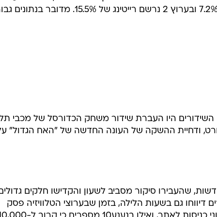
הפריים, נרשם בערוץ 10 רייטינג של 7.2% ובערוץ 2 נרשם רייטינג של 15.5%. מדובר בנ
ח השידורים היו העברת שידור משחק הכדורסל של מכבי תל
ערוץ 10 לערוץ הספורט, ודחיית ההשקה של העונה החדשה של "האח הגדול" על
ות, שהעבירו סיקור מסביב לשעון והקדישו חלקים גדולים
דיווחו גם בשעות הלילה, בזמן שבערוצי הטלוויזיה פסק
הסיקור. בחדשות 2 מדווחים על מיליוני כניסות לאתר, ואילו בנענע10 מספרים כי קרוב ל-0