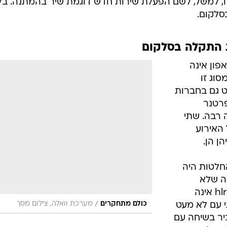
ח, למשל, לשם הפעלת שירות חדש דוגמת שיר בהמתנה. בל
בסלקום.
ת התקלה בסלקום
ון אינה
וג זו
 גם בחברות
פרטנר
 רבה. שתי
האירוע
ן הן.
חלטות היה
ה שלא
להפסיק את הסנכרון בין מערכות ה-hlr אינה
/
כולם מתחקרים
מערכת וואלה, צילום מסך
 עם לא מעט
יר בשיחה עם