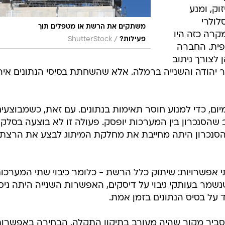
וק, ומנע
ולרי
משתקים את הרשת או מטפלים תוך
מקרה כזה היו
/
פעילות?
ShutterStock
פית. החברה
 לצורך ניתוב
אור יהודה והשנייה ברמלה. אלא שהשחתת בסיסי הנתונים אי
יום, כדי למנוע חוסר תאימות בנתונים. עם זאת, כשמבוצעי
ב שהסנכרון בין המערכות יופסק. פעולה זו לא בוצעה בסלקו
הסנכרון היתה מחייבת את מחלקת המיתוג לבצע את הרצת
 אפשרויות: שיתוק כלל הרשת - כלומר כיבוי שתי המערכו
שמר בעותקי גיבוי על דיסקים, האפשרות השנייה היתה ניסי
על בסיס הנתונים בזמן אמת.
 הסביר מקור שהיה מעורב בתיקון התקלה. הבחירה באפשרו