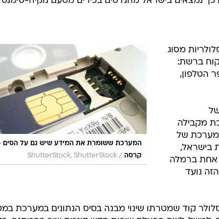
כך נמצאים בישראל מהנדסים בכירים מטעם נוקיה-סימנס".
ות סלולריות מסוג
לקוח ברשת:
ח, מספר הטלפון,
 של
כת מקבילה
במערכת של
המערכת ששומרת את המידע שיש גם על הסים -
ת בישראל,
/
קרסה
ShutterStock, ShutterStock
 סלקום בשתי מערכות hlr - אחת ברמלה
הזה נועד
לולר קוד שמטרתו שינוי מבנה בסיס הנתונים במערכת במ