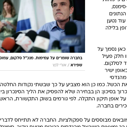
סימנס,
בסיס הנתונים
וד נטען
פן בלילה
כאן נסמך על
ו חלק פעיל
בחברה שומרים על עמימות. מנכ"ל סלקום, עמוס
ד לסלקום.
/
שפירא
אורי לנץ
ופן ישיר
מהנדסי
 הכשל. כמו כן הוא מצביע על כך שבשתי נקודות החלטה
 בסיכון: הן בבחירה שלא להפסיק את הליך הסינכרון בין
על אופן תיקון התקלה. לפי גורמים בשוק התקשורת, הראש
כירים בחברה.
ובאים מבוססים על ספקולציות. החברה לא תתייחס לדברי