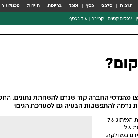
תרבות
סלבס
כסף
אוכל
בריאות
תיירות
טכנולוגיה
ן
עסקים קטנים
קריירה
עוד בכסף
חינוך פיננסי
כסף עולמי
דין וחשבון
קריפטו
ום?
ספורט ביזנס
צו מהנדסי החברה קוד שגרם להשחתת נתונים. החל
ת גרמה להתפשטות הבעיה גם למערכת הגיבוי
 המיתוג של
ה של
אדם במחלקה,