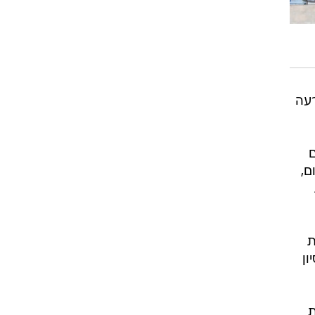
רעה
ם
ם,
ת
ון
ת