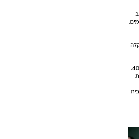
ב
ים.
קלה
ב-13:17 היקף התקלה הגיע לשיא חומרתו - בשעה זו היה שיעור השיחות המוצלחות ברשת כ-40%.
ת
ית