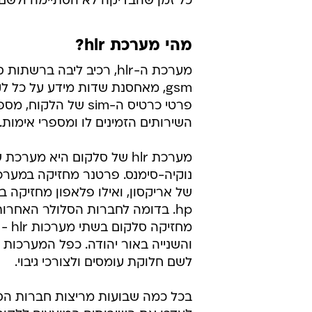
כל זמן שהבדיקה לא הסתיימה ולשם 
מהי מערכת hlr?
מערכת ה-hlr, רכיב ליבה ברשת
gsm, מאחסנת שדות מידע על כל 
פרטי כרטיס ה-sim של הלקו
השירותים הזמינים לו ומספרי אימות.
מערכת hlr של סלקום היא מערכת
נוקיה-סימנס. פרטנר מחזיקה במער
של אריקסון, ואילו פלאפון מחזיקה 
hp. בדומה לחברות הסלולר האחרו
מחזיקה
והשנייה באור יהודה. כפל המערכות 
לשם חלוקת עומסים ולצורכי גיבוי.
בכל כמה שבועות מריצות חברות הס