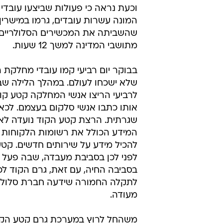
וכעת נראה כי פעולות שביצעו עובדי
המונה עשרות עובדים, גרמו במישרין
שהשביתה את המכשירים הסלולריים
מתושבי המדינה למשך 12 שעות.
בבוקר יום רביעי קמו עובדי מחלקת ה
שלא ישכחו לעולם. במהלך הלילה שבי
לרביעי הריצו אנשי המחלקה קטע קוד
אותו כתבו אנשי סלקום בעצמם. לכא
שגרתית. הרצת קטע הקוד נועדה לא
המידע הכולל את רשומות הלקוחות ה
להכיל מידע על שירותים חדשים. קטע
לפני לכן בסביבת מעבדה, שבה פעל ב
בסביבה החיה, עם זאת, גרם הקוד ל
לתקלה החמורה שידעה חברת סלולר
מעודה.
משהחל לרוץ במערכת גרם קטע הק