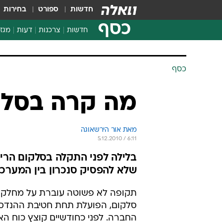
חדשות
ספורט
בחירות
כסף
חדשות
צרכנות
דעות
מגזי
החלטות פיננסיות
בדיקת מוצרים
כסף
חדשות מהמדף
השוואת מחירים
מה קרה בסלק
צרכנות פיננסית
מאת אור הירשאוגה
5.12.2010 / 6:11
בלילה לפני התקלה בסלקום הרי
שלא להפסיק סנכרון בין המערכ
תקופה לא פשוטה עוברת על מחלקת
סלקום, הפועלת תחת חטיבת ההנדס
החברה. לפני כחודשיים קוצץ כוח ה