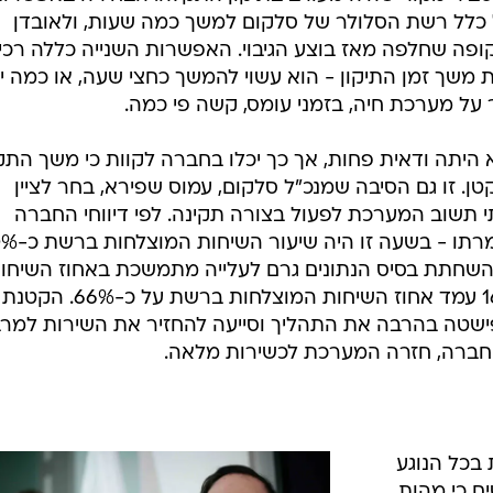
כלל רשת הסלולר של סלקום למשך כמה שעות, ולאובדן
ופה שחלפה מאז בוצע הגיבוי. האפשרות השנייה כללה רכי
 משך זמן התיקון - הוא עשוי להמשך כחצי שעה, או כמה ימ
ר על מערכת חיה, בזמני עומס, קשה פי כמה.
 היתה ודאית פחות, אך כך יכלו בחברה לקוות כי משך הת
טן. זו גם הסיבה שמנכ"ל סלקום, עמוס שפירא, בחר לציין
תי תשוב המערכת לפעול בצורה תקינה. לפי דיווחי החברה
ן השחתת בסיס הנתונים גרם לעלייה מתמשכת באחוז השיחו
המוצלחות. בסלקום דיווחו כי ב-16:00 עמד אחוז השיחות המוצלחות ברשת על כ-66%. הקטנת
טה בהרבה את התהליך וסייעה להחזיר את השירות למרב
בכל הנוגע
ם כי מהות