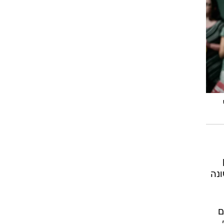
ונה
ם