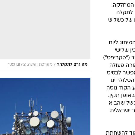
 המחלקה,
 לתקלה
 של כשליש
מיתוג ליום
ן שלישי
 ("סקריפט")
/
מה גרם לתקלה?
מערכת וואלה, צילום מסך
ורה פעולה
פשר לבסיס
סלולריים
 הקוד נוסה
אופן תקין.
כשל שהביא
 ישראלית
וד להשחתת