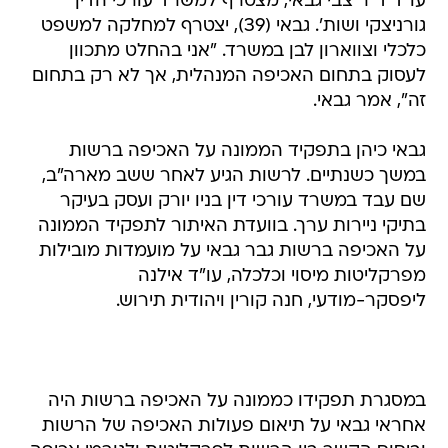
עו"ד ד"ר צבי גבאי, מצטרף למשרד עורכי הדין
גורניצקי ושות'. גבאי (39), יצטרף למחלקה למשפט
כלכלי וצווארון לבן במשרד. "אני בהחלט מתכוון
לעסוק בתחום האכיפה המנהלית, אך לא רק בתחום
זה", אמר גבאי.
גבאי כיהן בתפקיד הממונה על האכיפה ברשות
במשך כשנתיים. לרשות הגיע לאחר ששב מארה"ב,
שם עבד במשרד עורכי דין בניו יורק ועסק בעיקר
בתיקי ניירות ערך. בוועדת האיתור לתפקיד הממונה
על האכיפה ברשות גבר גבאי על מועמדות מובילות
מפרקליטות מיסוי וכלכלה, עו"ד אילנה
ליפסקר-מודעי, חנה קורין ויהודית תירוש.
במסגרת תפקידו כממונה על האכיפה ברשות היה
אחראי גבאי על תיאום פעולות האכיפה של הרשות