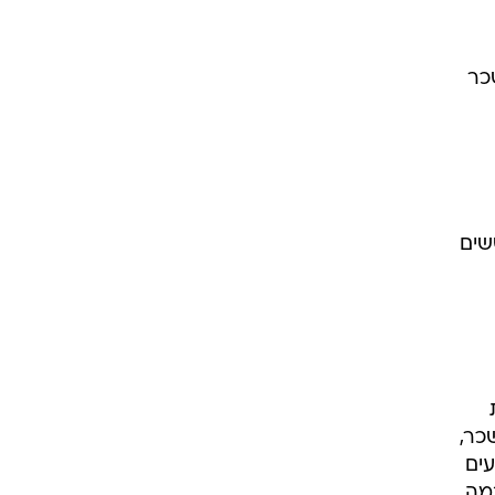
כר
שים
כר,
עים
כמה