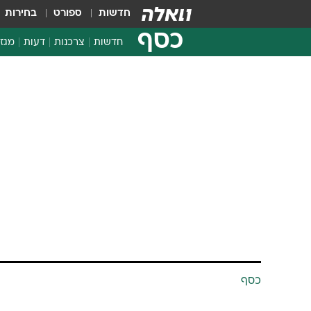
חדשות
ספורט
בחירות
כסף
חדשות
צרכנות
דעות
מגזי
החלטות פיננסיות
בדיקת מוצרים
חדשות מהמדף
השוואת מחירים
צרכנות פיננסית
כסף