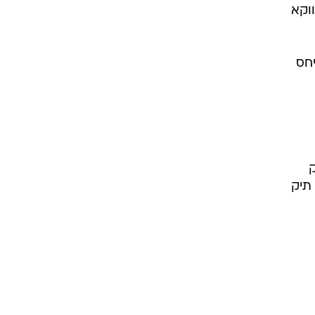
וקא
חס
ק
 תיק