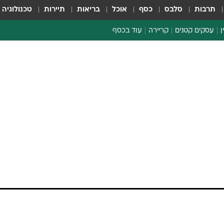
תרבות
סלבס
כסף
אוכל
בריאות
תיירות
טכנולוגיה
ן
עסקים קטנים
קריירה
עוד בכסף
חינוך פיננסי
כסף עולמי
דין וחשבון
קריפטו
ספורט ביזנס