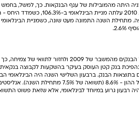
ניה היתה מהמובילות של ענף הבנקאות. כך, למשל, בחמש
השנים שבין תחילת 2005 עד תחילת 2010 עלתה מניית הבינלאומי ב-106.3%, כש
65 באותה התקופה. מתחילת השנה התמונה מעט שונה, כשמניית הבינלאומי
כך, ככל שהתגברה ההתאוששות של הבנקים מהמשבר של 2009 ולחזור לתוואי של צמיחה, כך
בהפיכת בנק קטן העוסק בעיקר בהשקעות לקבוצה בנקאית
הם בתוצאות הבנק. ברבעון השלישי השנה היה הבינלאומי הב
היחיד שהציג תשואה חד-ספרתית על ההון - 8.6% (תשואה של 7.5% מתחילת השנה). אנליסט
יה רבעון גרוע במיוחד לבינלאומי, אלא שזאת פשוט התשוא