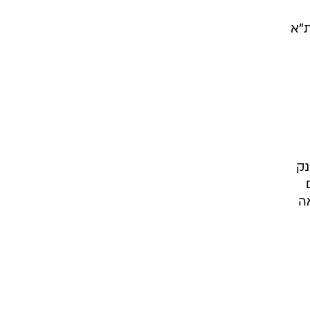
מדד היחס - ת"א
נק
ים
ה