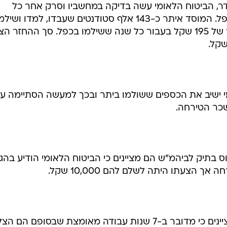
ר, הביטוח הלאומי עשה בדיקה במחשביו וסרק אחר כל
הסטודנטים ששילמו ביטוח לאומי בכפל. המוסד איתר כ-143 אלף סטודנטים שעבדו, למדו ו
השנים 1987-1995 ולכן זכאים להחזר של 195 שקל בעבור כל שנה ששילמו בכפל. סך ההחזר ה
מי ישיב את הכספים ששולמו ביתר ובכך למעשה הסתיימה עי
כר הטירחה.
 בתיק לביהמ"ש הם מציינים כי הביטוח הלאומי הודיע בהגי
 הצעתו היתה לשלם להם 10,000 שקל.
עוה"ד כמובן רוצים קצת יותר. הם מציינים כי מדובר ב-7 שנות עבודה מאומצת שבסופם הם