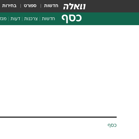
חדשות
ספורט
בחירות
כסף
חדשות
צרכנות
דעות
מגזי
החלטות פיננסיות
בדיקת מוצרים
חדשות מהמדף
השוואת מחירים
צרכנות פיננסית
כסף