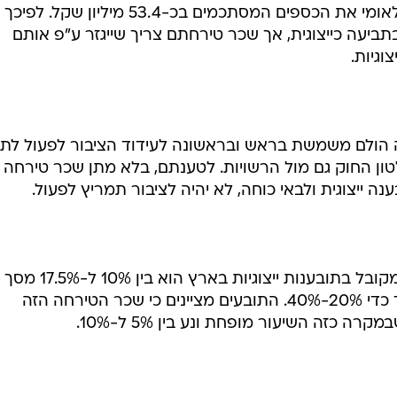
להביא לפשרה, לפיה ישיב הביטוח הלאומי את הכספים המסתכמים בכ-53.4 מיליון שק
 בתביעה כייצוגית, אך שכר טירחתם צריך שייגזר ע"פ אותם
וגיות.
ה הולם משמשת בראש ובראשונה לעידוד הציבור לפעול לתיק
ון החוק גם מול הרשויות. לטענתם, בלא מתן שכר טירחה
ייצוגית ולבאי כוחה, לא יהיה לציבור תמריץ לפעול.
התובעים מציינים כי שכר הטירחה המקובל בתובענות ייצוגיות בארץ הוא בין 10% ל-17.5% מסך
הפיצוי ובארצות הברית הוא עולה עד כדי 20%-40%. התובעים מציינים כי שכר הטירחה הזה
זה השיעור מופחת ונע בין 5% ל-10%.