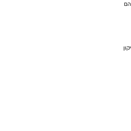
ל. לפיכך הם
ון