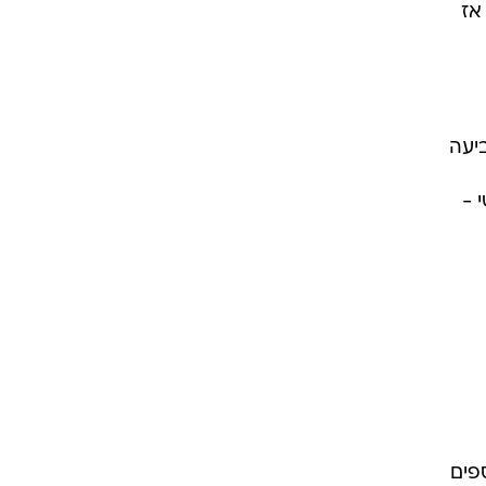
אז
יעה
 -
פים