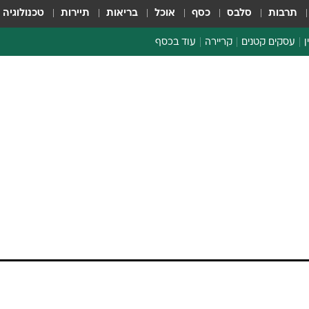
תרבות
סלבס
כסף
אוכל
בריאות
תיירות
טכנולוגיה
ן
עסקים קטנים
קריירה
עוד בכסף
חינוך פיננסי
כסף עולמי
דין וחשבון
קריפטו
ספורט ביזנס