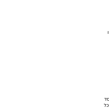
סד
 כל