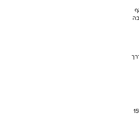
ף
בה
רך
רע היום. בתוך חמש שנים עלולה האבטלה להגיע לכדי 15%