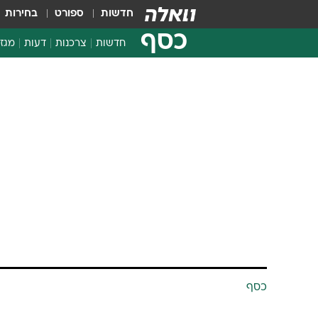
חדשות
ספורט
בחירות
כסף
חדשות
צרכנות
דעות
מגזי
החלטות פיננסיות
בדיקת מוצרים
חדשות מהמדף
השוואת מחירים
צרכנות פיננסית
כסף