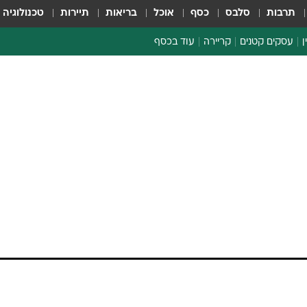
תרבות
סלבס
כסף
אוכל
בריאות
תיירות
טכנולוגיה
ן
עסקים קטנים
קריירה
עוד בכסף
חינוך פיננסי
כסף עולמי
דין וחשבון
קריפטו
הלאונג'
ספורט ביזנס