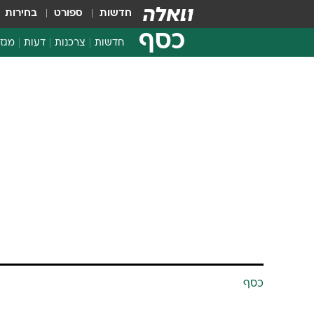
חדשות
ספורט
בחירות
כסף
חדשות
צרכנות
דעות
מגזי
החלטות פיננסיות
בדיקת מוצרים
חדשות מהמדף
השוואת מחירים
צרכנות פיננסית
כסף