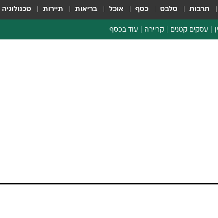
תרבות
סלבס
כסף
אוכל
בריאות
תיירות
טכנולוגיה
ן
עסקים קטנים
קריירה
עוד בכסף
חינוך פיננסי
כסף עולמי
דין וחשבון
קריפטו
הלאונג'
ספורט ביזנס