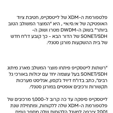
פלטפורמת ה-XDM של לייטסקייפ, חטיבת ציוד
האופטיקה של אי.סי.איי , היא "המוצר המשולב הטוב
ביותר" בשוק ה-DWDM מטרו ושוק ה-
SONET/SDH של הדור הבא - כך קובע דו"ח חדש
של בית ההשקעות מורגן סטנלי.
"רשתות לייטסקייפ פיתחו מוצר המשלב מארג מיתוג
SONET/SDH בעל עוצמה יחד עם יכולות באורכי גל
רבים", כתב בדו"ח דיויד ג'קסון, אנליסט מערכות
תקשורות ורכיבים אופטיים במורגן סטנלי.
לייטסקייפ סיפקה עד כה קרוב ל-1,000 מרכיבים של
פלטפורמת ה-XDM שלה ללקוחות, ומתחילת שנת
2001 צירפה למעגל הלקוחות שלה מספר גופים