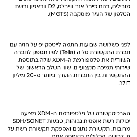
מובילים, בהם כייבל אנד וויירלס, D2 וודאפון ורשת
הטלפון של העיר מוסקבה (MGTS).
לפני כשלושה שבועות חתמה לייטסקייפ על חוזה עם
חברת התקשורת טליה (Telia) לפיו תספק לחברה
השוודית את פלטפורמת ה-XDM שלה בתוספת
שירותי תמיכה מקצועיים. שווי השלב הראשוני של
ההתקשרות בין החברות הוערך ביותר מ-20 מיליון
דולר.
הארכיטקטורה של פלטפורמת ה-XDM מציעה
יכולות רשת אופטית גבוהות, טבעות SDH/SONET
מרובות, תקשורת נתונים ואספקת תקשורת רשת על
פי דרישה, הכלולות בקופסה אחת.