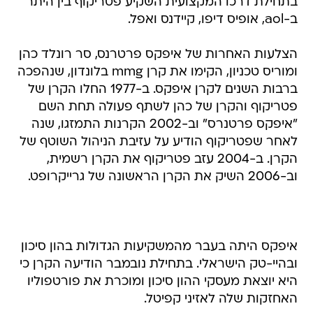
בתחילת דרכו המקצועית השקיע פטריקוף בין היתר
ב-aol, אופיס דיפו, קיידנס ואפל.
הצלעות האחרות של איפקס פרטרנס, סר רונלד כהן
ומוריס טכניון, הקימו את קרן mmg בלונדון, שנהפכה
ברבות השנים לקרן איפקס. ב-1977 החלו הקרן של
פטריקוף והקרן של כהן לשתף פעולה תחת השם
"איפקס פרטנרס" וב-2002 הקרנות התמזגו, שנה
לאחר שפטריקוף הודיע על עזיבת הניהול השוטף של
הקרן. ב-2004 עזב פטריקוף את הקרן רשמית,
וב-2006 השיק את הקרן הראשונה של גרייקרופט.
איפקס היתה בעבר מהמשקיעות הגדולות בהון סיכון
ובהיי-טק הישראלי. בתחילת נובמבר הודיעה הקרן כי
היא יוצאת מעסקי ההון סיכון ומוכרת את פורטפוליו
האחזקות שלה לאזיני קפיטל.