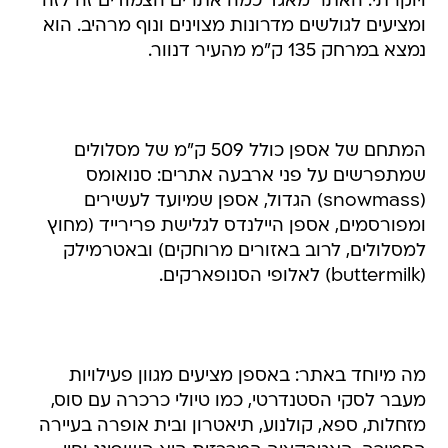
ויוקרתי. האתר מאגד כמה אתרים הצמודים זה לזה
ומציעים לגולשים מדרונות מצוינים ונוף מרהיב. הוא
נמצא במרחק 135 ק"מ מהעיר דנוור.
המתחם של אספן כולל 509 ק"מ של מסלולים
שמתפרשים על פני ארבעה אתרים: סנואומס
(snowmass) הגדול, אספן שמיועד לעשירים
ומפורסמים, אספן היילנדס לגלישת פרירייד (מחוץ
למסלולים, לרוב באזורים מרוחקים) ובאטרמילק
(buttermilk) לאלופי הסנופארקים.
מה מיוחד באתר: באספן מציעים מגוון פעילויות
מעבר לסקי הסטנדרטי, כמו טיולי כרכרה עם סוס,
מזחלות, ספא, קולנוע, תיאטרון ובית אופרה בעיירה