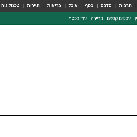
תרבות
סלבס
כסף
אוכל
בריאות
תיירות
טכנולוגיה
ן
עסקים קטנים
קריירה
עוד בכסף
חינוך פיננסי
כסף עולמי
דין וחשבון
קריפטו
ספורט ביזנס