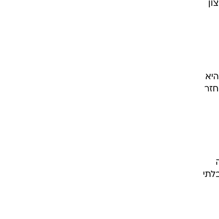
ון
יא
חזר
לתי