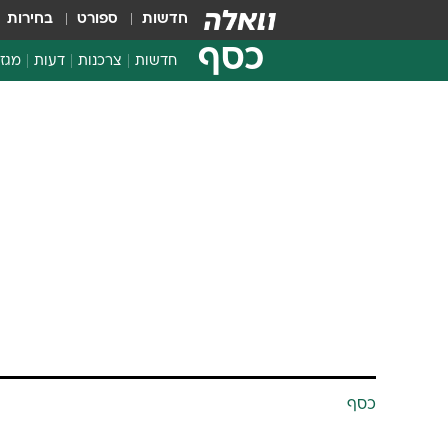
חדשות
ספורט
בחירות
כסף
חדשות
צרכנות
דעות
מגזי
החלטות פיננסיות
בדיקת מוצרים
חדשות מהמדף
השוואת מחירים
צרכנות פיננסית
כסף