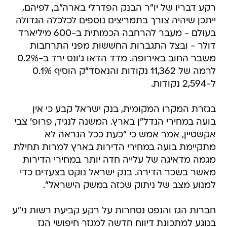
רקע דבריו של יו"ר הבנק הפדרלי בארה"ב, לפיהם,
ייתכן שיהיה צורך בתמריצים נוספים לכלכלה הגדולה
בעולם - מעבר להרחבה הכמותית ב-600 מיליארד
דולר - ובצל התגברות החששות מפני התרחבות
משבר החוב באירופה. מדד הדאו ג'ונס ירד ב-0.2%
לרמה של 11,362 נקודות והנאסד"ק הוסיף 0.1%
ל-2,594 נקודות.
בגזרת המקרו המקומית, בנק ישראל קבע כי אין
בועה במחירי הנדל"ן בארץ. המשנה לנגיד, פרופ' צבי
אקשטיין, אמר אמש כי "כעת ככל הנראה לא
מתקיימת בועה במחירי הדירות בארץ למרות תחילת
מגמה מדאיגה של עלייה חדה יותר במחירי הדירות
מאשר בשכר הדירה. בנק ישראל נוקט בצעדים כדי
למנוע מצב של ניתוק שכזה במשק הישראל".
חברות הגז והנפט נסחרות על רקע קביעת רשות ני"ע
בנוגע למתכונת דיווח חדשה למגזר חיפושי הגז