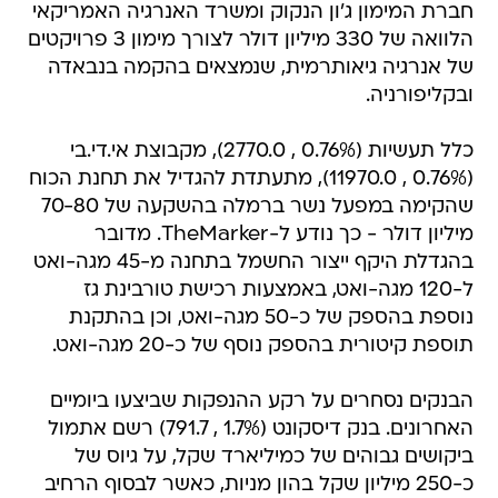
חברת המימון ג'ון הנקוק ומשרד האנרגיה האמריקאי
הלוואה של 330 מיליון דולר לצורך מימון 3 פרויקטים
של אנרגיה גיאותרמית, שנמצאים בהקמה בנבאדה
ובקליפורניה.
כלל תעשיות (0.76% , 2770.0), מקבוצת אי.די.בי
(0.76% , 11970.0), מתעתדת להגדיל את תחנת הכוח
שהקימה במפעל נשר ברמלה בהשקעה של 70-80
מיליון דולר - כך נודע ל-TheMarker. מדובר
בהגדלת היקף ייצור החשמל בתחנה מ-45 מגה-ואט
ל-120 מגה-ואט, באמצעות רכישת טורבינת גז
נוספת בהספק של כ-50 מגה-ואט, וכן בהתקנת
תוספת קיטורית בהספק נוסף של כ-20 מגה-ואט.
הבנקים נסחרים על רקע ההנפקות שביצעו ביומיים
האחרונים. בנק דיסקונט (1.7% , 791.7) רשם אתמול
ביקושים גבוהים של כמיליארד שקל, על גיוס של
כ-250 מיליון שקל בהון מניות, כאשר לבסוף הרחיב