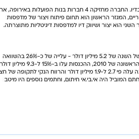
קורנית היא חברה העוסקת בדפוס ובדיו. החברה מחזיקה 4 חברות בנות הפועלות באירופ
ריים, המגזר הראשון הוא תחום פיתוח ויצור של מדפסות
 השני הוא יצור ושיווק דיו למדפסות דיגיטליות מתוצרתה.
קורנית הציגה הכנסות ברבעון השני של השנה של 5.2 מיליון דולר - עלייה של כ-26% בהשוואה
לרבעון המקביל אשתקד. בחצי שנה הראשונה של 2010, ההכנסות עלו ב-15% ל-9.3 מיליון דו
הרווח התפעולי של החברה בחצי שנה עלה פי 2.7 ל-1.9 מיליון דולר והרווח הנקי לתקופה של חצ
1. מיליון דולר. החתם המוביל היה אי.בי.אי חיתום, וחתמים נוספים היו מיטב