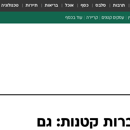
תרבות
סלבס
כסף
אוכל
בריאות
תיירות
טכנולוגיה
ן
עסקים קטנים
קריירה
עוד בכסף
חינוך פיננסי
כסף עולמי
דין וחשבון
קריפטו
ספורט ביזנס
רות קטנות: גם