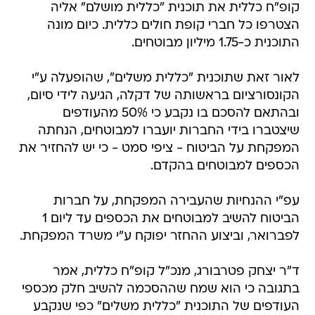
קופ"ח כללית את תוכנית "כללית מושלם" אליה
הצטרפו כל חברי קופת חולים כללית. כיום מונה
התוכנית כ-1.75 מיליון מבוטחים.
לאור זאת שתוכנית "כללית משלים", שהופעלה ע"י
הקונסורציום בראשותה של דקלה, הגיעה לידי סיום,
ובהתאם להסכם בו נקבע כי 50% מהעודפים
שיצטברו בידי החברות יועברו למבוטחים, הנחתה
המפקחת על הביטוח - ציפי סמט - כי יש להחזיר את
הכספים למבוטחים בהקדם.
עפ"י ההנחיות שהעבירה המפקחת, על חברות
הביטוח להשיב למבוטחים את הכספים עד ליום 1
לפברואר, וביצוע ההחזר יפוקח ע"י משרד המפקחת.
ד"ר יצחק פטרבורג, מנכ"ל קופ"ח כללית, אמר
בתגובה כי הוא שמח שההסכמה להשיב חלק מכספי
העודפים של התוכנית "כללית משלים" כפי שנקבע