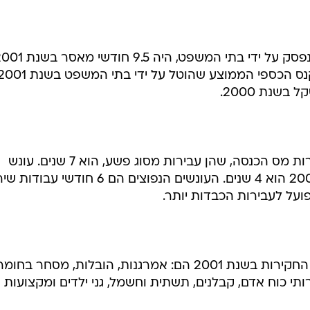
ממוצע מאסר בפועל לנאשם, כפי שנפסק על ידי בתי המשפט, היה 9.5 חוד
לעומת 7.4 חודשים בשנת 2000. הקנס הכספי הממוצע שהוטל על ידי בתי המשפט בש
יש לציין כי העונש המקסימלי על עבירות מס הכנסה, שהן עבירות מסוג פשע, הוא 7 שנים. עונש
המאסר הגבוה ביותר שניתן בשנת 2001 הוא 4 שנים. העונשים הנפוצים הם 6 חודשי 
על לעבירות הכבדות יותר.
הענפים המרכזיים שטופלו במחלקת החקירות בשנת 2001 הם: אמרגנות, הובלות, מסחר בחומ
ירותי כוח אדם, קבלנים, תשתית וחשמל, גני ילדים ומקצועות