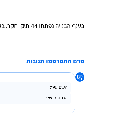
בענף הבנייה נפתחו 44 תיקי חקר, בענף המזון 13 ובקרב נותני שירותים למיניהם 45 תיקים.
טרם התפרסמו תגובות