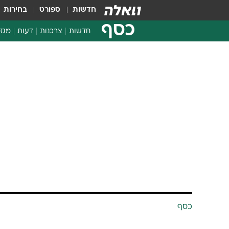
חדשות
ספורט
בחירות
כסף
חדשות
צרכנות
דעות
מגזי
החלטות פיננסיות
בדיקת מוצרים
חדשות מהמדף
השוואת מחירים
צרכנות פיננסית
כסף