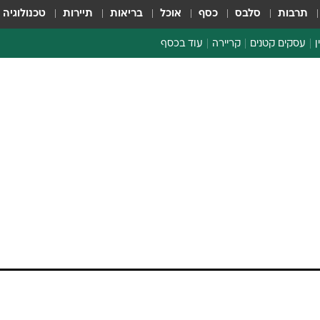
תרבות
סלבס
כסף
אוכל
בריאות
תיירות
טכנולוגיה
ן
עסקים קטנים
קריירה
עוד בכסף
חינוך פיננסי
כסף עולמי
דין וחשבון
קריפטו
ספורט ביזנס