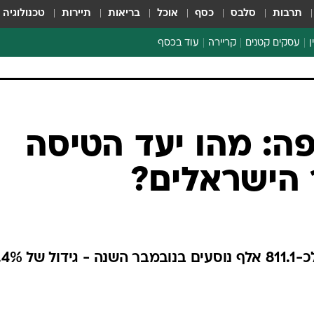
תרבות
סלבס
כסף
אוכל
בריאות
תיירות
טכנולוגיה
ן
עסקים קטנים
קריירה
עוד בכסף
חינוך פיננסי
כסף עולמי
דין וחשבון
קריפטו
הלאונג'
ספורט ביזנס
ה: מהו יעד הטיסה