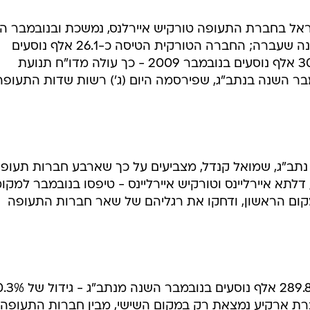
 הישראלים?
תנועת הנוסעים בנתב"ג הגיעה לכ-811.1 אלף נו
ראל בחברת התעופה טורקיש איירלנס, נמשכת ובנובמבר ה
הגיעה ל-15.32% לעומת נובמבר בשנה שעברה; החברה הטורקית הטיסה כ-26.1 אלף נוסעים
בחודש החולף מנתב"ג, לעומת כ-30.8 אלף נוסעים בנובמבר 2009 - כך עולה מדו"ח תנועת
בר השנה בנתב"ג, שפירסמה היום (ג') רשות שדות התעופה