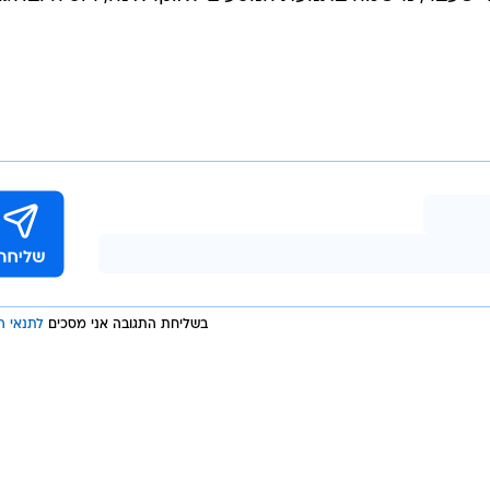
10.4% לעומת נובמבר בשנה שעברה; תנועת המטוסים הבינ"ל עמדה בנובמר השנה על 6,326
היעד הע
ל של 7.68% לעומת החודש המקביל אשתקד. המדינה בעלת נפח הפעילות הגבוהה
ביותר היתה ארה"ב - כ-122.8 אלף נוסעים, שהיוו 15.13% מכלל הפעילות. מבין המדינות המוב
 שעבר, נרשמה בתנועת הנוסעים לאוקראינה, רוסיה ובולגר