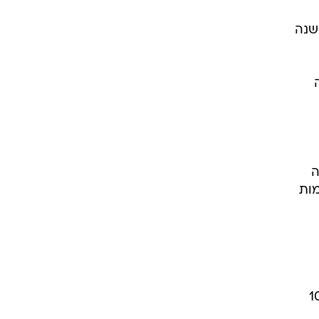
סעים בנובמבר השנה - גידול של 10.4%
שנה