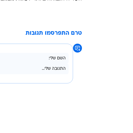
המראות ונחיתות - עלייה של 5.8% לעומת נובמבר 2009.
נוסעים - גידו
העלייה הגבוהה ביותר לעומת נובמבר
טרם התפרסמו תגובות