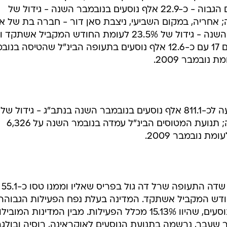
 נתב"ג, שמואל קנדל, מצביעים על כך שארבע חברות תעופ
, דלתא איירליינס וטורקיש איירליינס - טיפסו בנובמבר למקו
ום הראשון, ודחקו את רגליהם של שאר חברות התעופה
כך לדוגמה, חברת אל על הטיסה כ-289.8 אלף נוסעים בנובמבר השנה 
ת ארקיע נמצאת רק במקום השישי, מבין חברות התעופה
הפועלות בנתב"ג, עם מספר הנוסעים הגבוה - כ-22.9 אלף נוסעים בנובמבר השנה - גידול של
רה; אחריה, במקום השביעי, ניצבת סאן דור - חברה בת של א
על, עם כ-21.9 אלף נוסעים בנובמבר השנה - גידול של 23.5% לעומת החודש המקביל אש
חברת ישראייר, תפסה רק את המקום 17 עם כ-12.6 אלף נוסעים בתעופה הבינ"ל שהטיסה ב
תנועת הנוסעים בתעופה הבינ"ל הגיעה לכ-811.1 אלף נוסעים בנובמבר השנה בנתב"ג - גידול של