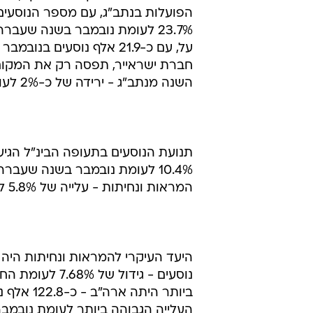
נתוני הדו"ח החדש, עליו חתום מנהל
זרות - לופטהנזה, קונטיננל איירליינס
הראשונים, לאחר חברת אל על שבמק
הישראליות.
לעומת החודש המקביל אשתקד; חבר
23.7% לעומת נובמבר בשנה שעב
השנה מנתב"ג - ירידה של כ-2% לעומת נובמבר 2009.