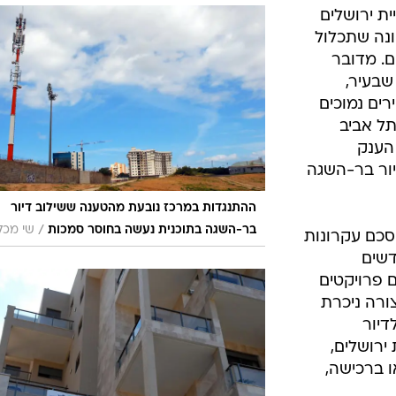
ית ירושלים
ונה שתכלול
ם. מדובר
ילה שבעיר,
 במחירים נמוכים
תל אביב
הענק
ור בר-השגה
ההתנגדות במרכז נובעת מהטענה ששילוב דיור
/
בר-השגה בתוכנית נעשה בחוסר סמכות
שי מכל
סכם עקרונות
דשים
ם פרויקטים
צורה ניכרת
דיור
 ירושלים,
 ברכישה,