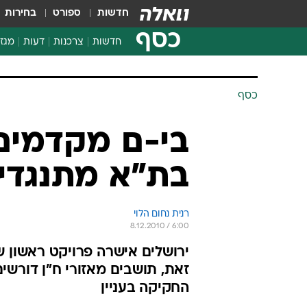
חדשות
ספורט
בחירות
כסף
חדשות
צרכנות
דעות
מגזי
החלטות פיננסיות
בדיקת מוצרים
כסף
חדשות מהמדף
השוואת מחירים
בי-ם מקדמים 
צרכנות פיננסית
בת"א מתנגדי
רנית נחום הלוי
8.12.2010 / 6:00
ירושלים אישרה פרויקט ראשון ש
זאת, תושבים מאזורי ח"ן דורשי
החקיקה בעניין