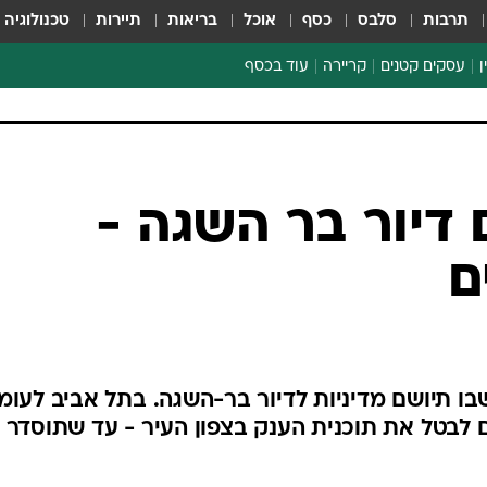
תרבות
סלבס
כסף
אוכל
בריאות
תיירות
טכנולוגיה
ן
עסקים קטנים
קריירה
עוד בכסף
חינוך פיננסי
כסף עולמי
דין וחשבון
קריפטו
דיור בר השגה -
הלאונג'
ם
ספורט ביזנס
בו תיושם מדיניות לדיור בר-השגה. בתל אביב לעומ
ם לבטל את תוכנית הענק בצפון העיר - עד שתוסדר