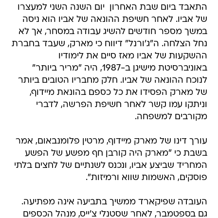
התאבד ביום שבת האחרון  יום השנה השני למעצרו
של אביו. לאחר חשיפת ההונאה של אביו הוא ניסה
במשך מספר חודשים להשיג עבודה במסחר, אך לא
נחל הצלחה. ה"ג'ורנל" דיווח כי מארק, שעבד בחברת
ההשקעות של אביו מאז סיים את לימודיו
באוניברסיטת מישיגן ב-1987, היה "מריר ביותר"
לנוכח ההונאה של אביו. חלק מחבריו הטובים ביותר
של מארק הפסידו את כל כספם בהונאת מיידוף,
וניתקו עמו קשר לאחר חשיפת הפרשה, לדברי
מקורבים למשפחה.
עורך דינו של מארק מיידוף, מרטין פלומנבאום, אמר
בשבת כי "מארק היה קורבן חף מפשע של הפשע
המחריד שביצע אביו, ונכנס לשנתיים של לחצים בלתי
פוסקים, האשמות שווא ורמיזות".
העובדה שפיקארד ממשיך בתביעה אינה מפתיעה.
גם בספטמבר, לאחר שסטנלי צ'ייס, מנהל הכספים