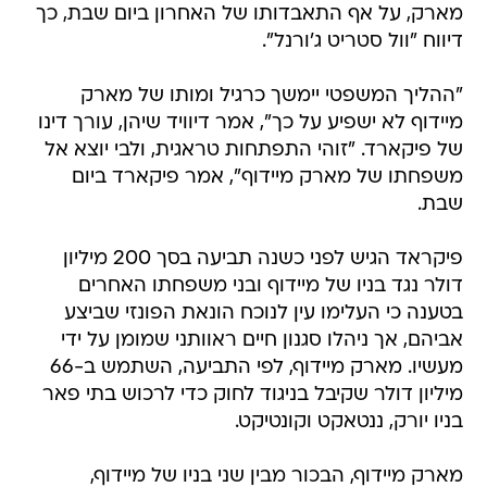
מארק, על אף התאבדותו של האחרון ביום שבת, כך
דיווח "וול סטריט ג'ורנל".
"ההליך המשפטי יימשך כרגיל ומותו של מארק
מיידוף לא ישפיע על כך", אמר דיוויד שיהן, עורך דינו
של פיקארד. "זוהי התפתחות טראגית, ולבי יוצא אל
משפחתו של מארק מיידוף", אמר פיקארד ביום
שבת.
פיקראד הגיש לפני כשנה תביעה בסך 200 מיליון
דולר נגד בניו של מיידוף ובני משפחתו האחרים
בטענה כי העלימו עין לנוכח הונאת הפונזי שביצע
אביהם, אך ניהלו סגנון חיים ראוותני שמומן על ידי
מעשיו. מארק מיידוף, לפי התביעה, השתמש ב-66
מיליון דולר שקיבל בניגוד לחוק כדי לרכוש בתי פאר
בניו יורק, ננטאקט וקונטיקט.
מארק מיידוף, הבכור מבין שני בניו של מיידוף,