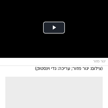
יגור מזור
(צילום: יגור מזור; עריכה: גדי וינסטוק)