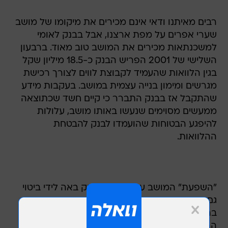
רבים מאיתנו ודאי אינם מכירים את מיקומו של מושב
שערי אפרים על מפת ארצנו, אבל בבנק לאומי
למשכנתאות מכירים את המושב טוב מאוד. ברבעון
השלישי של 2001 הפריש הבנק כ-18.5 מיליון שקל
בגין הלוואות שהעמיד לקבוצת לווים לצורך רכישת
מגרשים ומימון בנייה עצמית במושב. בעקבות מידע
שהתקבל אז בבנק התברר כי קיים חשד שכתוצאה
ממעשים מסוימים שנעשו באותו מושב, עלולות
להיפגע הבטוחות שהועמדו לבנק להבטחת
ההלוואות.
"השפעת" המושב על דו"חות הבנק באה לידי ביטוי
גם ברבעון הרביעי של 2001, והפעם מדובר
בהשפעה חיובית, וזאת לאחר שהבנק הקטין את
ההפרשה מהרבעון השלישי בכ-5.1 מיליון שקל,